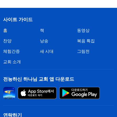
사이트 가이드
홈
책
동영상
찬양
낭송
복음 특집
체험간증
새 시대
그림전
교회 소개
전능하신 하나님 교회 앱 다운로드
연락하기