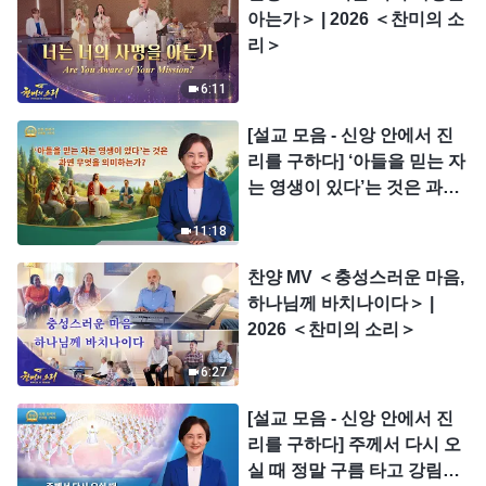
아는가＞ | 2026 ＜찬미의 소
리＞
6:11
[설교 모음 - 신앙 안에서 진
리를 구하다] ‘아들을 믿는 자
는 영생이 있다’는 것은 과연
무엇을 의미하는가?
11:18
찬양 MV ＜충성스러운 마음,
하나님께 바치나이다＞ |
2026 ＜찬미의 소리＞
6:27
[설교 모음 - 신앙 안에서 진
리를 구하다] 주께서 다시 오
실 때 정말 구름 타고 강림하