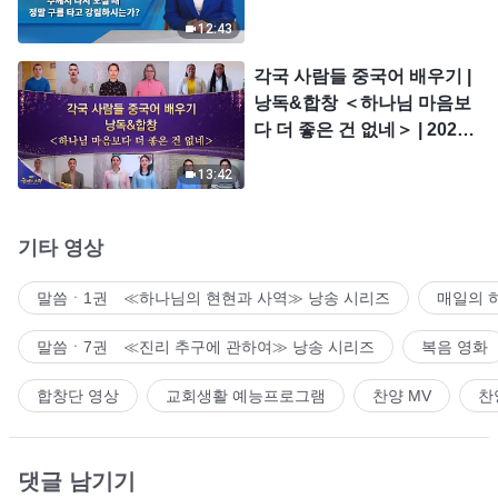
시는가?
12:43
각국 사람들 중국어 배우기 |
낭독&합창 ＜하나님 마음보
다 더 좋은 건 없네＞ | 2026
＜찬미의 소리＞
13:42
기타 영상
말씀ㆍ1권 ≪하나님의 현현과 사역≫ 낭송 시리즈
매일의 
말씀ㆍ7권 ≪진리 추구에 관하여≫ 낭송 시리즈
복음 영화
합창단 영상
교회생활 예능프로그램
찬양 MV
찬
댓글 남기기