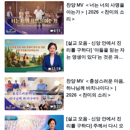
찬양 MV ＜너는 너의 사명을
아는가＞ | 2026 ＜찬미의 소
리＞
6:11
[설교 모음 - 신앙 안에서 진
리를 구하다] ‘아들을 믿는 자
는 영생이 있다’는 것은 과연
무엇을 의미하는가?
11:18
찬양 MV ＜충성스러운 마음,
하나님께 바치나이다＞ |
2026 ＜찬미의 소리＞
6:27
[설교 모음 - 신앙 안에서 진
리를 구하다] 주께서 다시 오