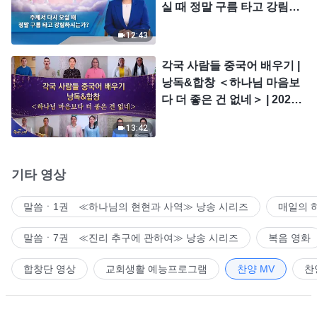
실 때 정말 구름 타고 강림하
시는가?
12:43
각국 사람들 중국어 배우기 |
낭독&합창 ＜하나님 마음보
다 더 좋은 건 없네＞ | 2026
＜찬미의 소리＞
13:42
기타 영상
말씀ㆍ1권 ≪하나님의 현현과 사역≫ 낭송 시리즈
매일의 
말씀ㆍ7권 ≪진리 추구에 관하여≫ 낭송 시리즈
복음 영화
합창단 영상
교회생활 예능프로그램
찬양 MV
찬