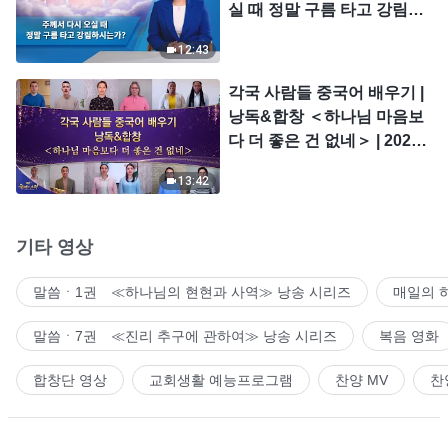
실 때 정말 구름 타고 강림하
시는가?
12:43
각국 사람들 중국어 배우기 |
낭독&합창 ＜하나님 마음보
다 더 좋은 건 없네＞ | 2026
＜찬미의 소리＞
13:42
기타 영상
말씀ㆍ1권 ≪하나님의 현현과 사역≫ 낭송 시리즈
매일의 
말씀ㆍ7권 ≪진리 추구에 관하여≫ 낭송 시리즈
복음 영화
합창단 영상
교회생활 예능프로그램
찬양 MV
찬