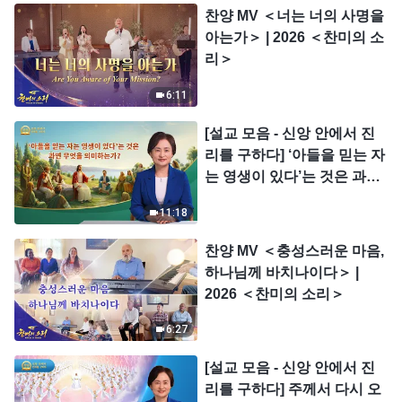
찬양 MV ＜너는 너의 사명을
아는가＞ | 2026 ＜찬미의 소
리＞
6:11
[설교 모음 - 신앙 안에서 진
리를 구하다] ‘아들을 믿는 자
는 영생이 있다’는 것은 과연
무엇을 의미하는가?
11:18
찬양 MV ＜충성스러운 마음,
하나님께 바치나이다＞ |
2026 ＜찬미의 소리＞
6:27
[설교 모음 - 신앙 안에서 진
리를 구하다] 주께서 다시 오