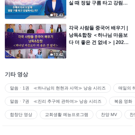
실 때 정말 구름 타고 강림하
시는가?
12:43
각국 사람들 중국어 배우기 |
낭독&합창 ＜하나님 마음보
다 더 좋은 건 없네＞ | 2026
＜찬미의 소리＞
13:42
기타 영상
말씀ㆍ1권 ≪하나님의 현현과 사역≫ 낭송 시리즈
매일의 
말씀ㆍ7권 ≪진리 추구에 관하여≫ 낭송 시리즈
복음 영화
합창단 영상
교회생활 예능프로그램
찬양 MV
찬