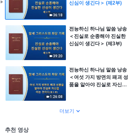
신심이 생긴다＞ (제2부)
36:18
전능하신 하나님 말씀 낭송
＜진실로 순종해야 진실한
신심이 생긴다＞ (제3부)
39:20
전능하신 하나님 말씀 낭송
＜여섯 가지 방면의 패괴 성
품을 알아야 진실로 자신을
아는 것이다＞ (제 1 부)
1:26:08
더보기
추천 영상