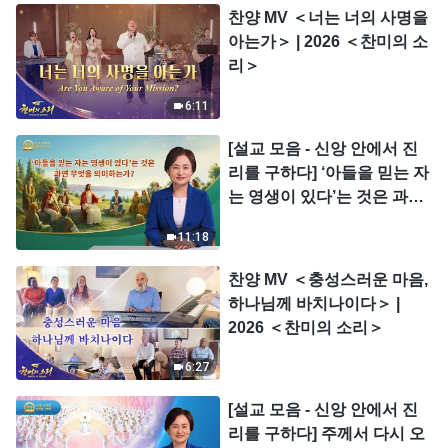
찬양 MV ＜너는 너의 사명을
아는가＞ | 2026 ＜찬미의 소
리＞
6:11
[설교 모음 - 신앙 안에서 진
리를 구하다] ‘아들을 믿는 자
는 영생이 있다’는 것은 과연
무엇을 의미하는가?
11:18
찬양 MV ＜충성스러운 마음,
하나님께 바치나이다＞ |
2026 ＜찬미의 소리＞
6:27
[설교 모음 - 신앙 안에서 진
리를 구하다] 주께서 다시 오