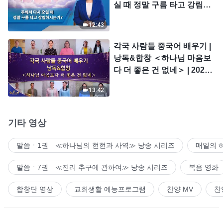
실 때 정말 구름 타고 강림하
시는가?
12:43
각국 사람들 중국어 배우기 |
낭독&합창 ＜하나님 마음보
다 더 좋은 건 없네＞ | 2026
＜찬미의 소리＞
13:42
기타 영상
말씀ㆍ1권 ≪하나님의 현현과 사역≫ 낭송 시리즈
매일의 
말씀ㆍ7권 ≪진리 추구에 관하여≫ 낭송 시리즈
복음 영화
합창단 영상
교회생활 예능프로그램
찬양 MV
찬