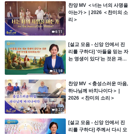
찬양 MV ＜너는 너의 사명을
아는가＞ | 2026 ＜찬미의 소
리＞
6:11
[설교 모음 - 신앙 안에서 진
리를 구하다] ‘아들을 믿는 자
는 영생이 있다’는 것은 과연
무엇을 의미하는가?
11:18
찬양 MV ＜충성스러운 마음,
하나님께 바치나이다＞ |
2026 ＜찬미의 소리＞
6:27
[설교 모음 - 신앙 안에서 진
리를 구하다] 주께서 다시 오