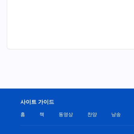
사이트 가이드
홈
책
동영상
찬양
낭송