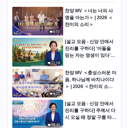
찬양 MV ＜너는 너의 사
명을 아는가＞ | 2026 ＜
찬미의 소리＞
6:11
[설교 모음 - 신앙 안에서
진리를 구하다] ‘아들을
믿는 자는 영생이 있다’는
것은 과연 무엇을 의미하
11:18
는가?
찬양 MV ＜충성스러운 마
음, 하나님께 바치나이다
＞ | 2026 ＜찬미의 소리
＞
6:27
[설교 모음 - 신앙 안에서
진리를 구하다] 주께서 다
시 오실 때 정말 구름 타고
강림하시는가?
12:43