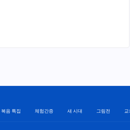
복음 특집
체험간증
새 시대
그림전
교