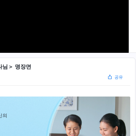
나님＞ 명장면
공유
신의