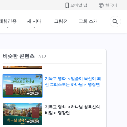
인성과 패괴된 인류의 인성 차이
모바일 앱
한국어
＞ 명장면
16:09
체험간증
새 시대
그림전
교회 소개
기독교 영화 ＜하나님이 두 번
성육신한 의의를 알다＞ 명장면
25:15
기독교 영화 ＜하나님이 왜 두
비슷한 콘텐츠
7
/
10
번 성육신하셔서 사람을 구원하
시는가?＞ 명장면
24:46
기독교 영화 ＜말씀이 육신이 되
신 그리스도는 하나님＞ 명장면
29:29
기독교 영화 ＜하나님 성육신의
비밀＞ 명장면
29:54