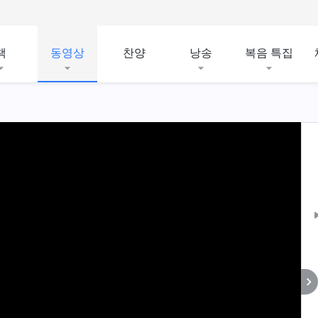
책
동영상
찬양
낭송
복음 특집