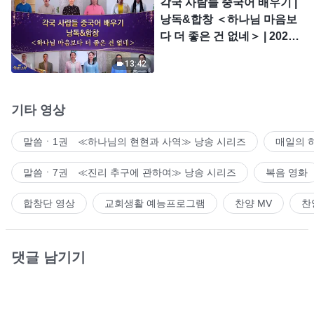
각국 사람들 중국어 배우기 |
낭독&합창 ＜하나님 마음보
다 더 좋은 건 없네＞ | 2026
＜찬미의 소리＞
13:42
기타 영상
말씀ㆍ1권 ≪하나님의 현현과 사역≫ 낭송 시리즈
매일의 
말씀ㆍ7권 ≪진리 추구에 관하여≫ 낭송 시리즈
복음 영화
합창단 영상
교회생활 예능프로그램
찬양 MV
찬
댓글 남기기