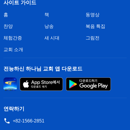
사이트 가이드
홈
책
동영상
찬양
낭송
복음 특집
체험간증
새 시대
그림전
교회 소개
전능하신 하나님 교회 앱 다운로드
연락하기
+82-1566-2851