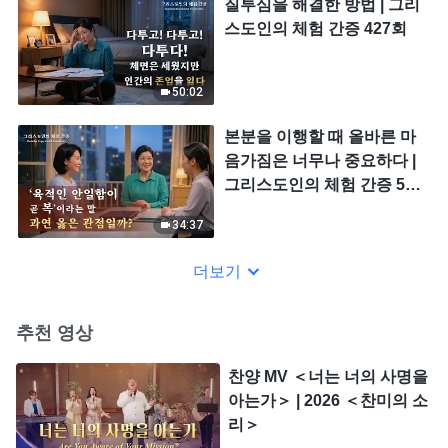
질투심을 해결한 방법 | 그리
스도인의 체험 간증 427회
50:02
본분을 이행할 때 올바른 마
음가짐은 너무나 중요하다 |
그리스도인의 체험 간증 589
회
34:37
더보기
추천 영상
찬양 MV ＜너는 너의 사명을
아는가＞ | 2026 ＜찬미의 소
리＞