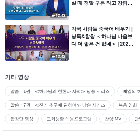
실 때 정말 구름 타고 강림하
시는가?
12:43
각국 사람들 중국어 배우기 |
낭독&합창 ＜하나님 마음보
다 더 좋은 건 없네＞ | 2026
＜찬미의 소리＞
13:42
기타 영상
말씀ㆍ1권 ≪하나님의 현현과 사역≫ 낭송 시리즈
매일의 
말씀ㆍ7권 ≪진리 추구에 관하여≫ 낭송 시리즈
복음 영화
합창단 영상
교회생활 예능프로그램
찬양 MV
찬