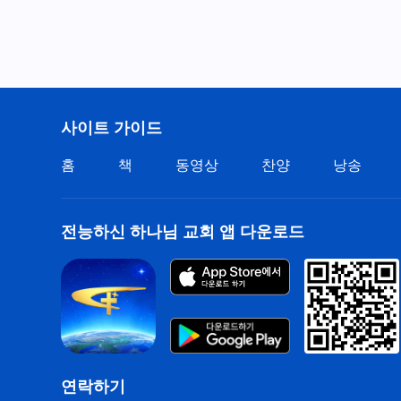
사이트 가이드
홈
책
동영상
찬양
낭송
전능하신 하나님 교회 앱 다운로드
연락하기