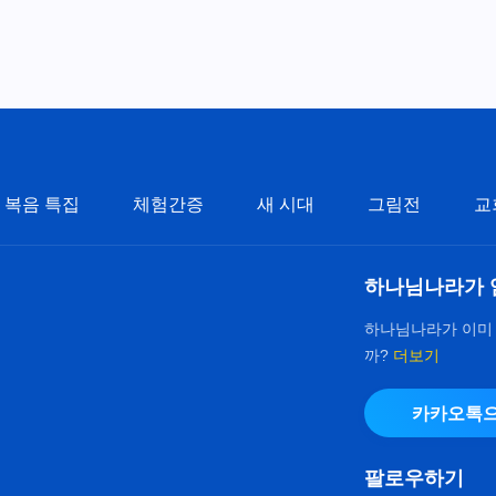
복음 특집
체험간증
새 시대
그림전
교
하나님나라가 
하나님나라가 이미
까?
더보기
카카오톡으
팔로우하기