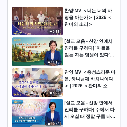
찬양 MV ＜너는 너의 사
명을 아는가＞ | 2026 ＜
찬미의 소리＞
6:11
[설교 모음 - 신앙 안에서
진리를 구하다] ‘아들을
믿는 자는 영생이 있다’는
것은 과연 무엇을 의미하
11:18
는가?
찬양 MV ＜충성스러운 마
음, 하나님께 바치나이다
＞ | 2026 ＜찬미의 소리
＞
6:27
[설교 모음 - 신앙 안에서
진리를 구하다] 주께서 다
시 오실 때 정말 구름 타고
강림하시는가?
12:43