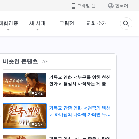
2:58
모바일 앱
한국어
기독교 간증 영화 ＜고통 속에서
얻은 기쁨＞ 아픔의 시련을 헤쳐
체험간증
새 시대
그림전
교회 소개
나가는 그리스도인(예고편)
2:42
기독교 영화 ＜선거를 앞두고＞
크리스천의 진실한 간증(예고편)
비슷한 콘텐츠
7
/
9
02:37
기독교 영화 ＜누구를 위한 헌신
인가＞ 열심히 사역하는 게 곧
하나님께 순종하는 것인가? (예
2:42
고편)
기독교 간증 영화 ＜천국의 백성
＞ 하나님의 나라에 가려면 무엇
을 갖춰야 하는가? (예고편)
2:57
기독교 영화 ＜나는 좋은 사람입