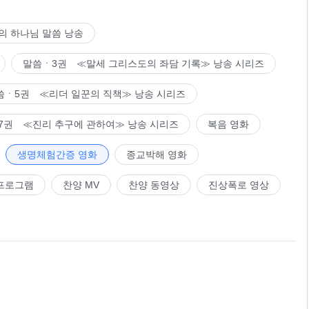
의 하나님 말씀 낭송
말씀ㆍ3권 ≪말세 그리스도의 좌담 기록≫ 낭송 시리즈
씀ㆍ5권 ≪리더 일꾼의 직책≫ 낭송 시리즈
7권 ≪진리 추구에 관하여≫ 낭송 시리즈
복음 영화
생명체험간증 영화
종교박해 영화
프로그램
찬양 MV
찬양 동영상
진상폭로 영상