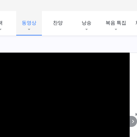
책
동영상
찬양
낭송
복음 특집