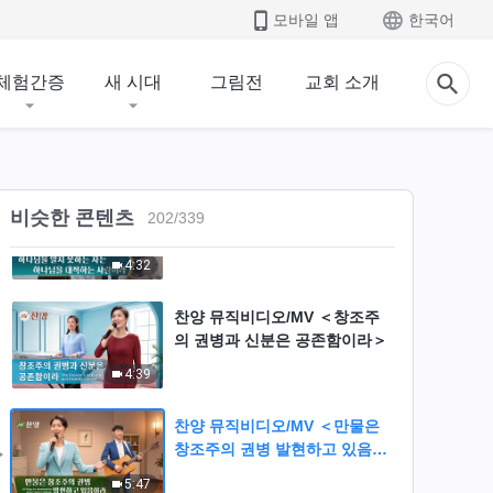
이방에서 더 크고 새로운 사역을
모바일 앱
한국어
한 하나님＞
5:21
체험간증
새 시대
그림전
교회 소개
찬양 뮤직비디오/MV ＜창세의
모습을 되찾으시려는 하나님＞
5:37
찬양 뮤직비디오MV ＜하나님을
비슷한 콘텐츠
202
/
339
알지 못하는 자는 하나님을 대적
하는 사람이라＞
4:32
찬양 뮤직비디오/MV ＜창조주
의 권병과 신분은 공존함이라＞
4:39
찬양 뮤직비디오/MV ＜만물은
창조주의 권병 발현하고 있음이
라＞
5:47