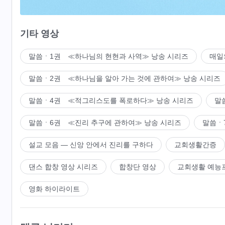
그의 말씀과 사실은 병행됨이라
기타 영상
새로운 모든 것의 출현과 탄생은
말씀ㆍ1권 ≪하나님의 현현과 사역≫ 낭송 시리즈
매일
그의 권병, 능력을 증명하니
말씀ㆍ2권 ≪하나님을 알아 가는 것에 관하여≫ 낭송 시리즈
그가 말씀하면 반드시 이루시고
말씀ㆍ4권 ≪적그리스도를 폭로하다≫ 낭송 시리즈
말
이루신 것 영원히 지속되리라
말씀ㆍ6권 ≪진리 추구에 관하여≫ 낭송 시리즈
말씀ㆍ
이 사실은 결단코 변치 않았으며 앞으로도 그러할지어다
설교 모음 ― 신앙 안에서 진리를 구하다
교회생활간증
하나님의 모든 생각과 그의 모든 음성과
댄스 합창 영상 시리즈
합창단 영상
교회생활 예능
그가 발현한 권병은 만물 중 걸작이며
영화 하이라이트
창조된 인류가 무엇보다 깊이 인식해야 하는
놀라운 위업이라