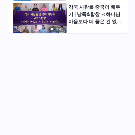
각국 사람들 중국어 배우
찬양 뮤직비디오/MV ＜하나님
기 | 낭독&합창 ＜하나님
믿는 자들은 그의 발걸음 가까이
마음보다 더 좋은 건 없네
따르라＞
4:43
＞ | 2026 ＜찬미의 소리
13:42
＞
찬양 뮤직비디오/MV ＜하나님
말씀을 사람이 되는 근간으로 삼
아라＞
4:55
찬양 뮤직비디오/MV ＜하나님
은 사람 운명의 유일한 주재자＞
3:54
찬양 뮤직비디오/MV ＜말세 그
리스도의 심판을 받아야 정결케
되리라＞
5:47
찬양 뮤직비디오/MV ＜온 우주