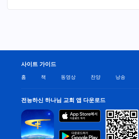
창조된 인류가 무엇보다 깊이 인식해야 하는
놀라운 위업이라
창조주의 권병과 행사, 사람 마음 크게 흔들고
창조주의 권병과 행사, 사람 마음 청정하게 하고
창조주의 권병과 행사, 사람 마음 흡족게 함이라
사이트 가이드
― ≪어린양을 따르며 새 노래 부르네≫
홈
책
동영상
찬양
낭송
전능하신 하나님 교회 앱 다운로드