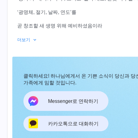
‘광명체, 절기, 날짜, 연도’를
곧 창조할 새 생명 위해 예비하셨음이라
그의 권병과 능력은
더보기
새로운 창조물 하나하나에서 나타났도다
하나님의 모든 생각과 그의 모든 음성과
클릭하세요! 하나님에게서 온 기쁜 소식이 당신과 당
그가 발현한 권병은 만물 중 걸작이며
가족에게 임할 것입니다.
창조된 인류가 무엇보다 깊이 인식해야 하는
Messenger로 연락하기
놀라운 위업이라
2
카카오톡으로 대화하기
그 어떤 오차와 간격도 없이