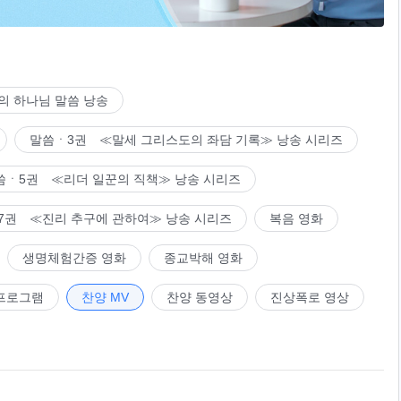
의 하나님 말씀 낭송
말씀ㆍ3권 ≪말세 그리스도의 좌담 기록≫ 낭송 시리즈
씀ㆍ5권 ≪리더 일꾼의 직책≫ 낭송 시리즈
7권 ≪진리 추구에 관하여≫ 낭송 시리즈
복음 영화
생명체험간증 영화
종교박해 영화
프로그램
찬양 MV
찬양 동영상
진상폭로 영상