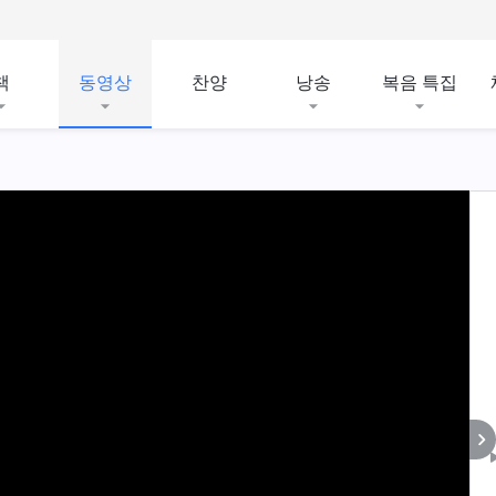
책
동영상
찬양
낭송
복음 특집