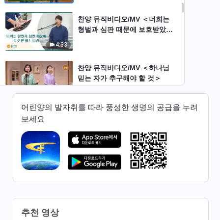
찬양 뮤직비디오/MV ＜너희는
형벌과 심판 때문에 보호받았느
니라＞
4:33
찬양 뮤직비디오/MV ＜하나님
믿는 자가 추구해야 할 것＞
3:12
어린양의 발자취를 따라 풍성한 생명의 공급을 누려
전능하신 하나님 교회 찬양 ＜베
보세요
드로가 하나님을 사랑한 모습＞
(솔로 찬양)
3:59
찬양 뮤직비디오/MV ＜사람의
운명은 오래전 하나님이 정하셨
도다＞
6:15
추천 영상
찬양 뮤직비디오/MV ＜하나님