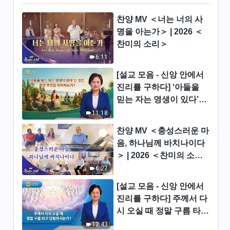
께 온전케 되길 갈망할수록 성령
은 더욱 역사하시리＞
찬양 MV ＜너는 너의 사
3:09
명을 아는가＞ | 2026 ＜
찬미의 소리＞
찬양 뮤직비디오/MV ＜새 시대
의 계명＞
6:11
5:01
[설교 모음 - 신앙 안에서
진리를 구하다] ‘아들을
찬양 뮤직비디오/MV ＜하나님
믿는 자는 영생이 있다’는
은 인류가 계속 살아갈 수 있기
것은 과연 무엇을 의미하
11:18
를 바라신다＞
4:25
는가?
찬양 MV ＜충성스러운 마
음, 하나님께 바치나이다
찬양 뮤직비디오/MV ＜모든 일
＞ | 2026 ＜찬미의 소리
에서 하나님을 증거해야 그를 만
＞
족게 할 수 있으리＞
6:27
4:50
[설교 모음 - 신앙 안에서
전능하신 하나님 교회 찬양 ＜사
진리를 구하다] 주께서 다
람에게 모든 희망 품으신 하나님
시 오실 때 정말 구름 타고
＞(솔로 찬양)
강림하시는가?
12:43
3:23