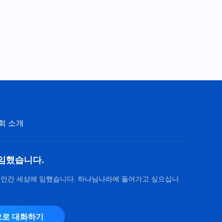
4:24
전능하신 하나님 교회 찬양 ＜하
나님의 사랑과 본질은 사심 없는
것이다＞(솔로 찬양)
4:54
전능하신 하나님 교회 찬양 ＜하
나님을 사랑하는 자는 하나님의
보호 받는다＞(솔로 찬양)
6:17
회 소개
전능하신 하나님 교회 찬양 ＜성
령 역사에 순종해야 끝까지 따를
수 있다＞(솔로 찬양)
4:56
임했습니다.
 인간 세상에 임했습니다. 하나님나라에 들어가고 싶으십니
로 대화하기