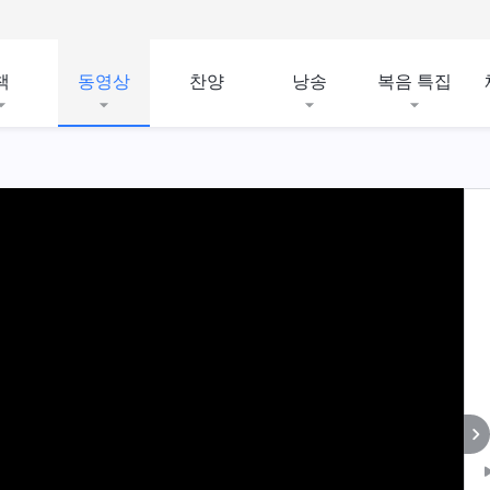
책
동영상
찬양
낭송
복음 특집