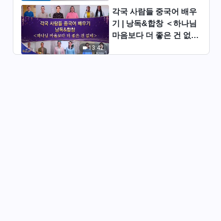
5:48
양)
각국 사람들 중국어 배우
기 | 낭독&합창 ＜하나님
찬양 뮤직비디오MV ＜하나님의
마음보다 더 좋은 건 없네
축복에 대한 욥의 태도＞
＞ | 2026 ＜찬미의 소리
13:42
4:23
＞
전능하신 하나님 교회 찬양 ＜아
무도 하나님이 오셨음을 알지 못
했네＞(솔로 찬양)
4:11
전능하신 하나님 교회 찬양 ＜말
씀의 심판은 하나님의 권병을 더
욱 대변하니라＞(솔로 찬양)
5:19
전능하신 하나님 교회 찬양 ＜인
류에겐 하나님의 생명 공급이 필
요함이라＞(솔로 찬양)
4:44