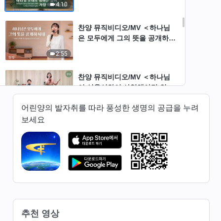
4:10
찬양 뮤직비디오/MV ＜하나님
은 모두에게 그의 뜻을 공개하시
네＞
2:55
찬양 뮤직비디오/MV ＜하나님
이 성육신하여 사역해야만 인류
를 얻으실 수 있네＞
5:53
어린양의 발자취를 따라 풍성한 생명의 공급을 누려
보세요
전능하신 하나님 교회 찬양 ＜하
나님 아버지 뜻을 따르는 것이
그리스도의 본질＞(솔로 찬양)
5:20
전능하신 하나님 교회 찬양 ＜성
령 역사 없이는 성품이 변화되지
않는다＞
5:19
추천 영상