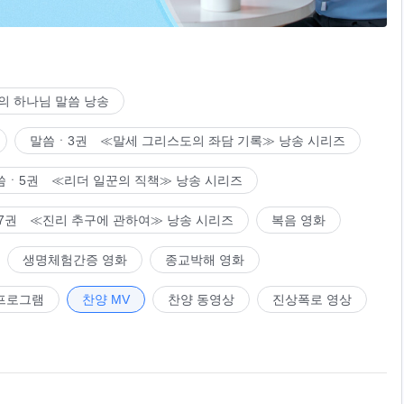
의 하나님 말씀 낭송
말씀ㆍ3권 ≪말세 그리스도의 좌담 기록≫ 낭송 시리즈
씀ㆍ5권 ≪리더 일꾼의 직책≫ 낭송 시리즈
7권 ≪진리 추구에 관하여≫ 낭송 시리즈
복음 영화
생명체험간증 영화
종교박해 영화
프로그램
찬양 MV
찬양 동영상
진상폭로 영상