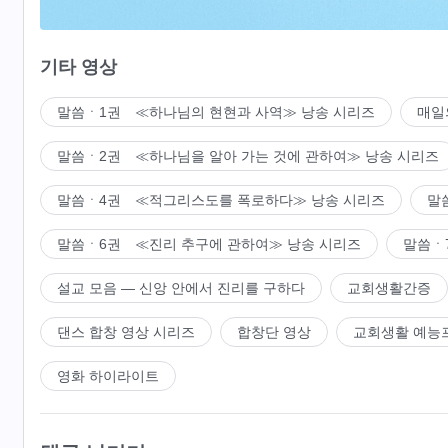
선택된 자만 의미 있는 인생 살 수 있으니
기타 영상
이렇게 가치 있는 인생 너희만이 살리라
말씀ㆍ1권 ≪하나님의 현현과 사역≫ 낭송 시리즈
매일
3
말씀ㆍ2권 ≪하나님을 알아 가는 것에 관하여≫ 낭송 시리즈
그의 깨우침이 있었기에
말씀ㆍ4권 ≪적그리스도를 폭로하다≫ 낭송 시리즈
말
그의 사랑스러움 보고 사랑할 수 있고
말씀ㆍ6권 ≪진리 추구에 관하여≫ 낭송 시리즈
말씀ㆍ
사람을 감동시켰기에 마음이 그를 향할 수 있음이라
설교 모음 ― 신앙 안에서 진리를 구하다
교회생활간증
선택된 자만 의미 있는 인생 살 수 있으니
댄스 합창 영상 시리즈
합창단 영상
교회생활 예능
이렇게 가치 있는 인생 너희만이 살리라
영화 하이라이트
선택된 자만 의미 있는 인생 살 수 있으니
이렇게 가치 있는 인생 너희만이 살리라