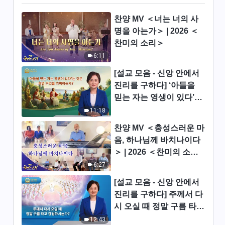
찬양 뮤직비디오/MV ＜아무도
측량 못 할 하나님의 사역＞
찬양 MV ＜너는 너의 사
7:41
명을 아는가＞ | 2026 ＜
찬미의 소리＞
전능하신 하나님 교회 찬양 ＜말
6:11
세의 심판은 시대를 끝내는 사역
[설교 모음 - 신앙 안에서
＞(솔로 찬양)
5:47
진리를 구하다] ‘아들을
믿는 자는 영생이 있다’는
전능하신 하나님 교회 찬양 ＜마
것은 과연 무엇을 의미하
11:18
지막 때의 정복은 구원을 위한
는가?
것＞(솔로 찬양)
찬양 MV ＜충성스러운 마
5:58
음, 하나님께 바치나이다
＞ | 2026 ＜찬미의 소리
전능하신 하나님 교회 찬양 ＜육
신의 사역과 영의 사역은 같은
＞
6:27
본질＞(솔로 찬양)
6:43
[설교 모음 - 신앙 안에서
진리를 구하다] 주께서 다
전능하신 하나님 교회 찬양 ＜말
시 오실 때 정말 구름 타고
세에 말씀으로 사람을 심판하고
강림하시는가?
12:43
온전케 하시는 하나님＞(솔로 찬