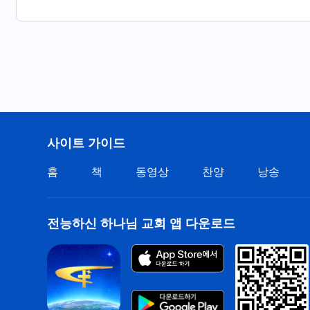
사이트 가이드
홈
책
동영상
찬양
낭송
전능하신 하나님 교회 앱 다운로드