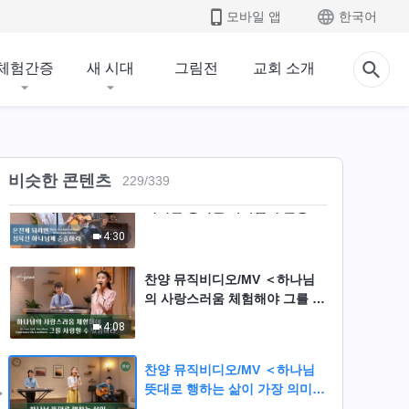
찬양 뮤직비디오/MV ＜성령 역
모바일 앱
한국어
사에 순종해야 끝까지 따를 수
있네＞
5:36
체험간증
새 시대
그림전
교회 소개
전능하신 하나님 교회 찬양 ＜사
람을 구원하시는 하나님의 고심
아는 이 없다＞(솔로 찬양)
5:57
비슷한 콘텐츠
229
/
339
찬양 뮤직비디오/MV ＜온전케
되려면 성육신 하나님께 순종하
라＞
4:30
찬양 뮤직비디오/MV ＜하나님
의 사랑스러움 체험해야 그를 사
랑할 수 있음이라＞
4:08
찬양 뮤직비디오/MV ＜하나님
뜻대로 행하는 삶이 가장 의미
있는 삶＞