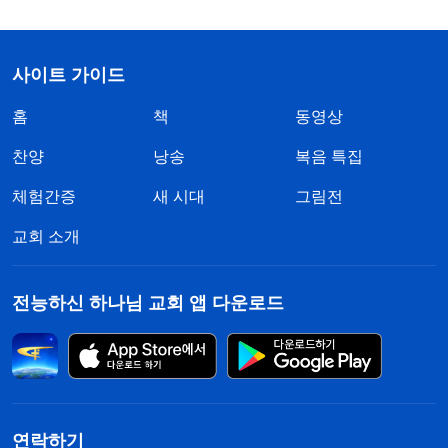
사이트 가이드
홈
책
동영상
찬양
낭송
복음 특집
체험간증
새 시대
그림전
교회 소개
전능하신 하나님 교회 앱 다운로드
연락하기