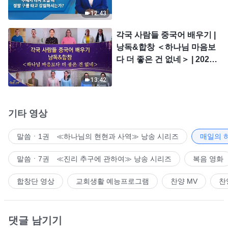
시는가?
12:43
각국 사람들 중국어 배우기 |
낭독&합창 ＜하나님 마음보
다 더 좋은 건 없네＞ | 2026
＜찬미의 소리＞
13:42
기타 영상
말씀ㆍ1권 ≪하나님의 현현과 사역≫ 낭송 시리즈
매일의 
말씀ㆍ7권 ≪진리 추구에 관하여≫ 낭송 시리즈
복음 영화
합창단 영상
교회생활 예능프로그램
찬양 MV
찬
댓글 남기기