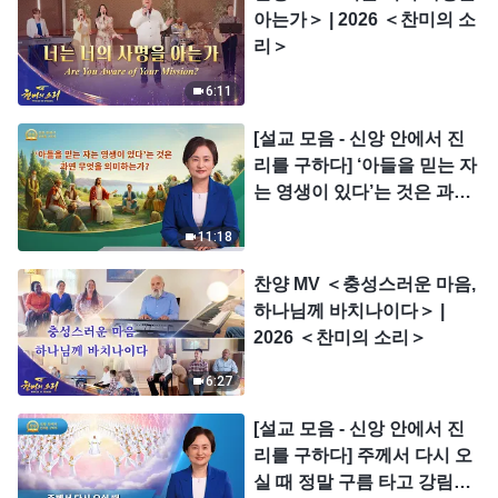
아는가＞ | 2026 ＜찬미의 소
리＞
6:11
[설교 모음 - 신앙 안에서 진
리를 구하다] ‘아들을 믿는 자
는 영생이 있다’는 것은 과연
무엇을 의미하는가?
11:18
찬양 MV ＜충성스러운 마음,
하나님께 바치나이다＞ |
2026 ＜찬미의 소리＞
6:27
[설교 모음 - 신앙 안에서 진
리를 구하다] 주께서 다시 오
실 때 정말 구름 타고 강림하