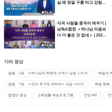
실 때 정말 구름 타고 강림하
시는가?
12:43
각국 사람들 중국어 배우기 |
낭독&합창 ＜하나님 마음보
다 더 좋은 건 없네＞ | 2026
＜찬미의 소리＞
13:42
기타 영상
말씀ㆍ1권 ≪하나님의 현현과 사역≫ 낭송 시리즈
매일의 
말씀ㆍ7권 ≪진리 추구에 관하여≫ 낭송 시리즈
복음 영화
합창단 영상
교회생활 예능프로그램
찬양 MV
찬