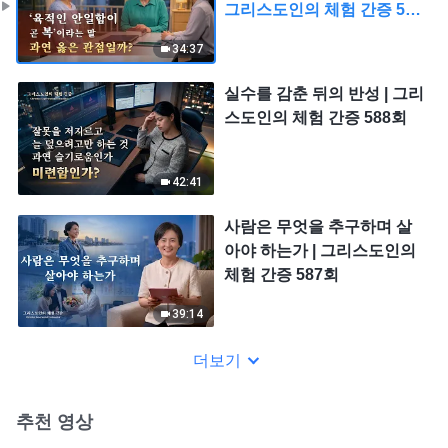
그리스도인의 체험 간증 589
회
34:37
실수를 감춘 뒤의 반성 | 그리
스도인의 체험 간증 588회
42:41
사람은 무엇을 추구하며 살
아야 하는가 | 그리스도인의
체험 간증 587회
39:14
더보기
추천 영상