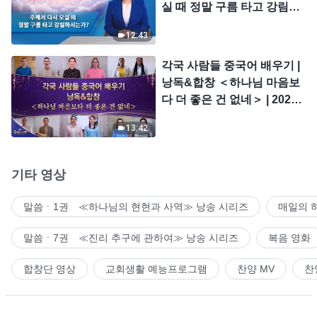
실 때 정말 구름 타고 강림하
시는가?
12:43
각국 사람들 중국어 배우기 |
낭독&합창 ＜하나님 마음보
다 더 좋은 건 없네＞ | 2026
＜찬미의 소리＞
13:42
기타 영상
말씀ㆍ1권 ≪하나님의 현현과 사역≫ 낭송 시리즈
매일의 
말씀ㆍ7권 ≪진리 추구에 관하여≫ 낭송 시리즈
복음 영화
합창단 영상
교회생활 예능프로그램
찬양 MV
찬