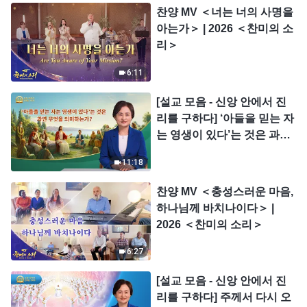
찬양 MV ＜너는 너의 사명을
아는가＞ | 2026 ＜찬미의 소
리＞
6:11
[설교 모음 - 신앙 안에서 진
리를 구하다] ‘아들을 믿는 자
는 영생이 있다’는 것은 과연
무엇을 의미하는가?
11:18
찬양 MV ＜충성스러운 마음,
하나님께 바치나이다＞ |
2026 ＜찬미의 소리＞
6:27
[설교 모음 - 신앙 안에서 진
리를 구하다] 주께서 다시 오