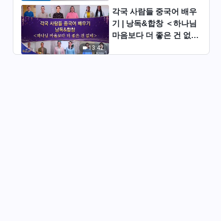
리의 앞길은 더욱 밝게 빛나네＞
각국 사람들 중국어 배우
4:23
기 | 낭독&합창 ＜하나님
마음보다 더 좋은 건 없네
찬양 댄스 ＜하나님을 사랑하는
＞ | 2026 ＜찬미의 소리
13:42
자 인정받네＞
＞
3:25
찬양 댄스 ＜가슴속 하나님 향한
사랑 노래해＞
4:21
찬양 댄스 ＜전능하신 하나님,
이제 우리에게 당신이 계시네＞
4:16
찬양 댄스 ＜형제자매 하나님 찬
미하네＞
4:47