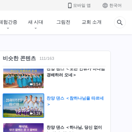
모바일 앱
한국어
찬양 댄스 ＜그리스도의 나라는
이미 나타났네＞
체험간증
새 시대
그림전
교회 소개
4:16
찬양 댄스 ＜하나님 사랑하는 마
음으로 하나님을 찬양하네＞
4:40
비슷한 콘텐츠
111
/
163
찬양 댄스 ＜모든 인류가 하나님
경배하러 오네＞
3:54
찬양 댄스 ＜참하나님을 따르네
＞
3:26
찬양 댄스 ＜하나님, 당신 없이