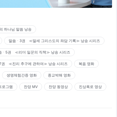
의 하나님 말씀 낭송
말씀ㆍ3권 ≪말세 그리스도의 좌담 기록≫ 낭송 시리즈
씀ㆍ5권 ≪리더 일꾼의 직책≫ 낭송 시리즈
7권 ≪진리 추구에 관하여≫ 낭송 시리즈
복음 영화
생명체험간증 영화
종교박해 영화
프로그램
찬양 MV
찬양 동영상
진상폭로 영상