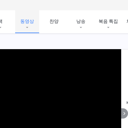
책
동영상
찬양
낭송
복음 특집