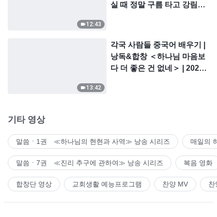
실 때 정말 구름 타고 강림하
시는가?
12:43
각국 사람들 중국어 배우기 |
낭독&합창 ＜하나님 마음보
다 더 좋은 건 없네＞ | 2026
＜찬미의 소리＞
13:42
기타 영상
말씀ㆍ1권 ≪하나님의 현현과 사역≫ 낭송 시리즈
매일의 
말씀ㆍ7권 ≪진리 추구에 관하여≫ 낭송 시리즈
복음 영화
합창단 영상
교회생활 예능프로그램
찬양 MV
찬