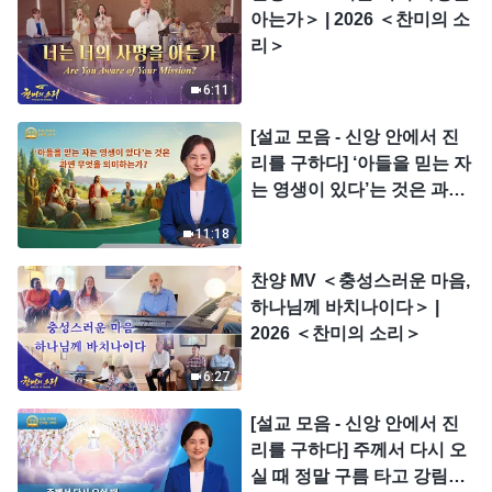
아는가＞ | 2026 ＜찬미의 소
리＞
6:11
[설교 모음 - 신앙 안에서 진
리를 구하다] ‘아들을 믿는 자
는 영생이 있다’는 것은 과연
무엇을 의미하는가?
11:18
찬양 MV ＜충성스러운 마음,
하나님께 바치나이다＞ |
2026 ＜찬미의 소리＞
6:27
[설교 모음 - 신앙 안에서 진
리를 구하다] 주께서 다시 오
실 때 정말 구름 타고 강림하