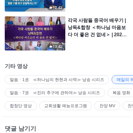
시는가?
12:43
각국 사람들 중국어 배우기 |
낭독&합창 ＜하나님 마음보
다 더 좋은 건 없네＞ | 2026
＜찬미의 소리＞
13:42
기타 영상
말씀ㆍ1권 ≪하나님의 현현과 사역≫ 낭송 시리즈
매일의 
말씀ㆍ7권 ≪진리 추구에 관하여≫ 낭송 시리즈
복음 영화
합창단 영상
교회생활 예능프로그램
찬양 MV
찬
댓글 남기기