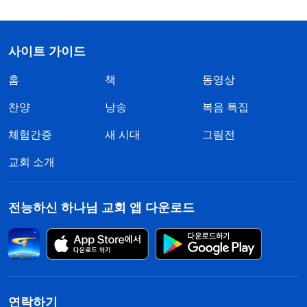
사이트 가이드
홈
책
동영상
찬양
낭송
복음 특집
체험간증
새 시대
그림전
교회 소개
전능하신 하나님 교회 앱 다운로드
연락하기