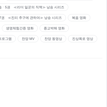
씀ㆍ5권 ≪리더 일꾼의 직책≫ 낭송 시리즈
7권 ≪진리 추구에 관하여≫ 낭송 시리즈
복음 영화
생명체험간증 영화
종교박해 영화
프로그램
찬양 MV
찬양 동영상
진상폭로 영상