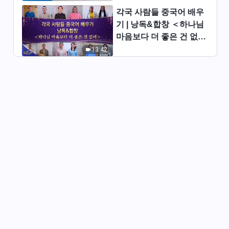
각국 사람들 중국어 배우
[설교 모음 - 신앙 탐구] 하나님
기 | 낭독&합창 ＜하나님
은 왜 말세에 심판 사역을 하시
는가
마음보다 더 좋은 건 없네
37:20
＞ | 2026 ＜찬미의 소리
13:42
＞
[설교 모음 - 신앙 탐구] 믿음으
로 구원을 얻으면 천국에 들어갈
수 있는가
40:09
[설교 모음 - 신앙 탐구] 죄 사함
을 받으면 주님이 오셨을 때 천
국에 들어갈 수 있는가
27:14
[설교 모음 - 신앙 탐구] 참그리
스도와 거짓 그리스도 분별법
31:26
[설교 모음 - 신앙 탐구] 주께서
재림하실 때, 정말 구름을 타고