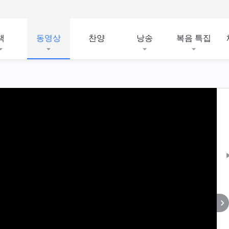
책
동영상
찬양
낭송
복음 특집