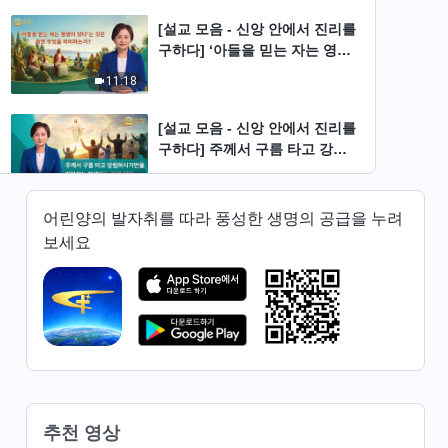
[설교 모음 - 신앙 안에서 진리를
구하다] ‘아들을 믿는 자는 영생
이 있다’는 것은 과연 무엇을 의
11:18
미하는가?
[설교 모음 - 신앙 안에서 진리를
구하다] 주께서 구름 타고 강림
하시기만을 기다리는 자에게는
8:06
화가 있다
어린양의 발자취를 따라 풍성한 생명의 공급을 누려
[설교 모음 - 신앙 안에서 진리를
보세요
구하다] 성경만 지키면 천국에
들어갈 수 있는가?
11:19
[설교 모음 - 신앙 안에서 진리를
구하다] 주께서 다시 오실 때 정
말 구름 타고 강림하시는가?
12:43
[설교 모음 - 신앙 안에서 진리를
추천 영상
구하다] 천국은 과연 하늘에 있