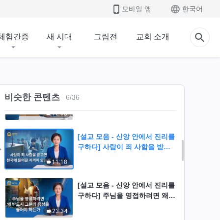
구하다] 종교계에서 정죄하면 참
모바일 앱
한국어
도가 아닌가
12:19
체험간증
새 시대
그림전
교회 소개
[설교 모음 - 신앙 안에서 진리를
구하다] 어떻게 성육신한 인자를
알아볼 것인가
10:25
[설교 모음 - 신앙 안에서 진리를
비슷한 콘텐츠
6
/
36
구하다] 전능하신 하나님을 믿는
것은 예수님을 배반하는 것인가
12:05
[설교 모음 - 신앙 안에서 진리를
구하다] 사람이 죄 사함을 받으
면 천국에 들어갈 자격이 있는가
11:18
[설교 모음 - 신앙 안에서 진리를
구하다] 주님을 영접하려면 왜
반드시 그분의 음성을 들어야 하
23:34
는가