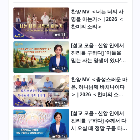
는가, 땅에 있는가?
12:17
찬양 MV ＜너는 너의 사
명을 아는가＞ | 2026 ＜
[설교 모음 - 신앙 탐구] 당신은
찬미의 소리＞
하나님의 음성을 들으셨습니까?
6:11
46:59
[설교 모음 - 신앙 안에서
진리를 구하다] ‘아들을
[설교 모음 - 신앙 탐구] 말세의
믿는 자는 영생이 있다’는
심판 사역은 왜 하나님이 친히
것은 과연 무엇을 의미하
육신을 입고 하셔야 하는가
11:18
41:12
는가?
찬양 MV ＜충성스러운 마
[설교 모음 - 신앙 탐구] 하나님
음, 하나님께 바치나이다
의 인류 구원 사역은 왜 세 단계
＞ | 2026 ＜찬미의 소리
가 필요한가
＞
6:27
44:16
[설교 모음 - 신앙 안에서
[설교 모음 - 신앙 탐구] 한 분의
진리를 구하다] 주께서 다
하나님이 3단계 사역을 하셨음
시 오실 때 정말 구름 타고
을 알아 가는 법
34:37
강림하시는가?
12:43