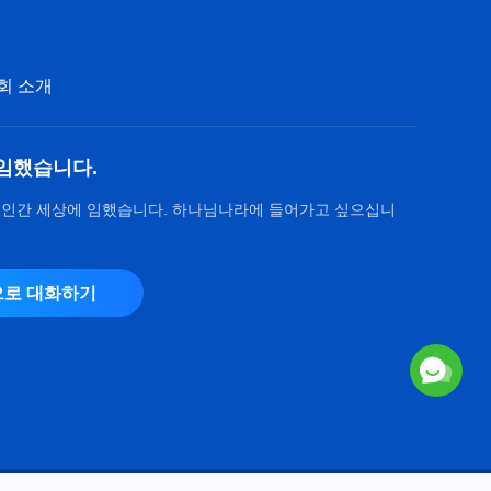
[설교 모음 - 신앙 탐구] 왜 하나
님의 음성을 들어야만 주님을 맞
이할 수 있는가
회 소개
34:36
[설교 모음 - 신앙 탐구] 전능하
신 하나님을 믿으면 예수를 배반
임했습니다.
한 것인가
34:59
 인간 세상에 임했습니다. 하나님나라에 들어가고 싶으십니
[설교 모음 - 신앙 탐구] 하나님
은 말세에 왜 영체가 아닌 성육
신으로 나타나 사역하시는가
로 대화하기
42:51
[설교 모음 - 신앙 탐구] ‘삼위일
체의 하나님’이란 성립되는 말인
가
31:04
[설교 모음 - 신앙 탐구] 성육신
이란 무엇을 말하는가