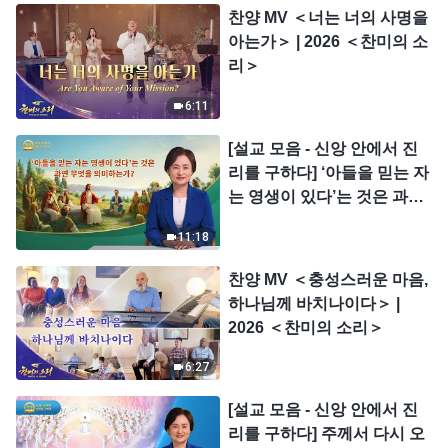
찬양 MV ＜너는 너의 사명을
아는가＞ | 2026 ＜찬미의 소
리＞
6:11
[설교 모음 - 신앙 안에서 진
리를 구하다] ‘아들을 믿는 자
는 영생이 있다’는 것은 과연
무엇을 의미하는가?
11:18
찬양 MV ＜충성스러운 마음,
하나님께 바치나이다＞ |
2026 ＜찬미의 소리＞
6:27
[설교 모음 - 신앙 안에서 진
리를 구하다] 주께서 다시 오