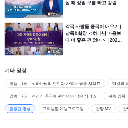
실 때 정말 구름 타고 강림하
시는가?
12:43
각국 사람들 중국어 배우기 |
낭독&합창 ＜하나님 마음보
다 더 좋은 건 없네＞ | 2026
＜찬미의 소리＞
13:42
기타 영상
말씀ㆍ1권 ≪하나님의 현현과 사역≫ 낭송 시리즈
매일의 
말씀ㆍ7권 ≪진리 추구에 관하여≫ 낭송 시리즈
복음 영화
합창단 영상
교회생활 예능프로그램
찬양 MV
찬