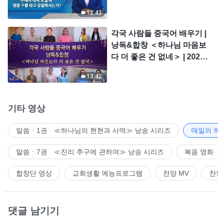
시는가?
12:43
각국 사람들 중국어 배우기 |
낭독&합창 ＜하나님 마음보
다 더 좋은 건 없네＞ | 2026
＜찬미의 소리＞
13:42
기타 영상
말씀ㆍ1권 ≪하나님의 현현과 사역≫ 낭송 시리즈
매일의 
말씀ㆍ7권 ≪진리 추구에 관하여≫ 낭송 시리즈
복음 영화
합창단 영상
교회생활 예능프로그램
찬양 MV
찬
댓글 남기기