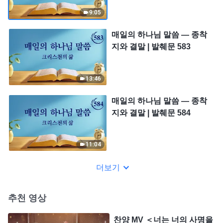
9:05
매일의 하나님 말씀 ― 종착
지와 결말 | 발췌문 583
13:46
매일의 하나님 말씀 ― 종착
지와 결말 | 발췌문 584
11:04
더보기
추천 영상
찬양 MV ＜너는 너의 사명을