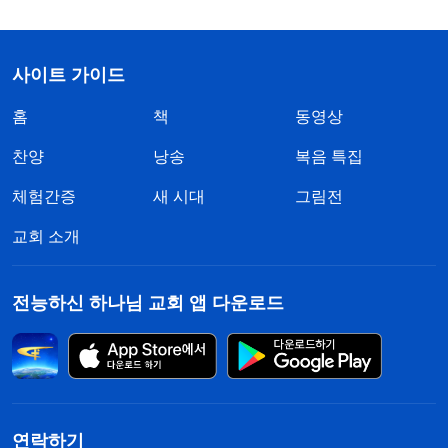
사이트 가이드
홈
책
동영상
찬양
낭송
복음 특집
체험간증
새 시대
그림전
교회 소개
전능하신 하나님 교회 앱 다운로드
연락하기