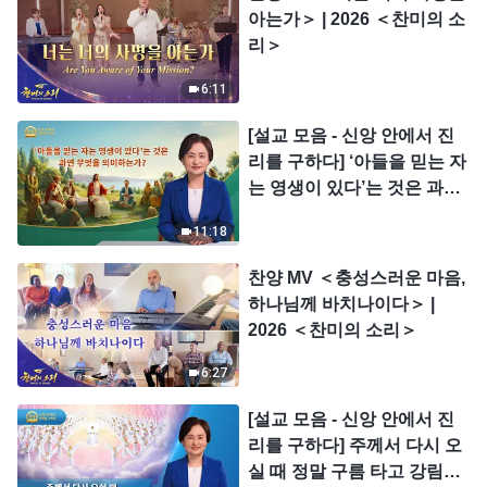
아는가＞ | 2026 ＜찬미의 소
리＞
6:11
[설교 모음 - 신앙 안에서 진
리를 구하다] ‘아들을 믿는 자
는 영생이 있다’는 것은 과연
무엇을 의미하는가?
11:18
찬양 MV ＜충성스러운 마음,
하나님께 바치나이다＞ |
2026 ＜찬미의 소리＞
6:27
[설교 모음 - 신앙 안에서 진
리를 구하다] 주께서 다시 오
실 때 정말 구름 타고 강림하