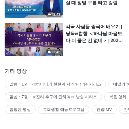
실 때 정말 구름 타고 강림하
시는가?
12:43
각국 사람들 중국어 배우기 |
낭독&합창 ＜하나님 마음보
다 더 좋은 건 없네＞ | 2026
＜찬미의 소리＞
13:42
기타 영상
말씀ㆍ1권 ≪하나님의 현현과 사역≫ 낭송 시리즈
매일의 
말씀ㆍ7권 ≪진리 추구에 관하여≫ 낭송 시리즈
복음 영화
합창단 영상
교회생활 예능프로그램
찬양 MV
찬