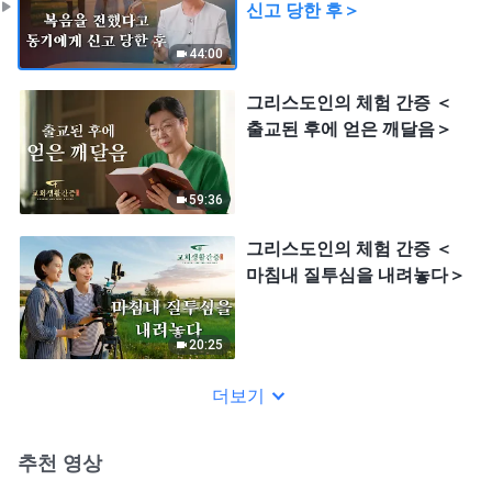
신고 당한 후＞
44:00
그리스도인의 체험 간증 ＜
출교된 후에 얻은 깨달음＞
59:36
그리스도인의 체험 간증 ＜
마침내 질투심을 내려놓다＞
20:25
더보기
추천 영상