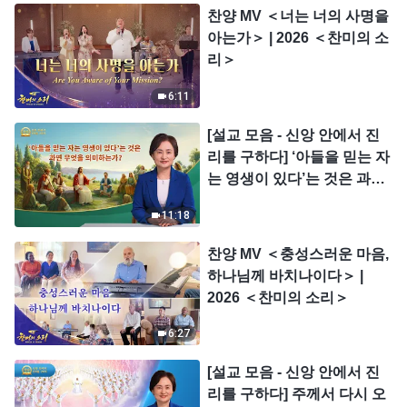
찬양 MV ＜너는 너의 사명을
아는가＞ | 2026 ＜찬미의 소
리＞
6:11
[설교 모음 - 신앙 안에서 진
리를 구하다] ‘아들을 믿는 자
는 영생이 있다’는 것은 과연
무엇을 의미하는가?
11:18
찬양 MV ＜충성스러운 마음,
하나님께 바치나이다＞ |
2026 ＜찬미의 소리＞
6:27
[설교 모음 - 신앙 안에서 진
리를 구하다] 주께서 다시 오