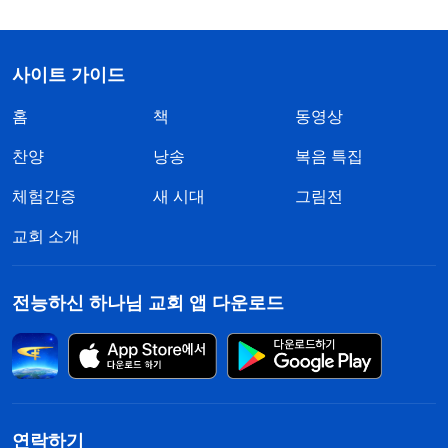
사이트 가이드
홈
책
동영상
찬양
낭송
복음 특집
체험간증
새 시대
그림전
교회 소개
전능하신 하나님 교회 앱 다운로드
연락하기