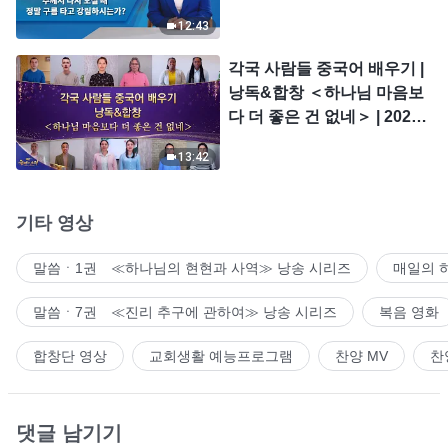
시는가?
12:43
각국 사람들 중국어 배우기 |
낭독&합창 ＜하나님 마음보
다 더 좋은 건 없네＞ | 2026
＜찬미의 소리＞
13:42
기타 영상
말씀ㆍ1권 ≪하나님의 현현과 사역≫ 낭송 시리즈
매일의 
말씀ㆍ7권 ≪진리 추구에 관하여≫ 낭송 시리즈
복음 영화
합창단 영상
교회생활 예능프로그램
찬양 MV
찬
댓글 남기기