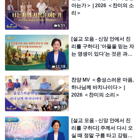
아는가＞ | 2026 ＜찬미의 소
리＞
6:11
[설교 모음 - 신앙 안에서 진
리를 구하다] ‘아들을 믿는 자
는 영생이 있다’는 것은 과연
무엇을 의미하는가?
11:18
찬양 MV ＜충성스러운 마음,
하나님께 바치나이다＞ |
2026 ＜찬미의 소리＞
6:27
[설교 모음 - 신앙 안에서 진
리를 구하다] 주께서 다시 오
실 때 정말 구름 타고 강림하