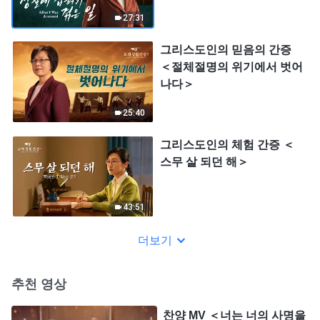
27:31
그리스도인의 믿음의 간증
＜절체절명의 위기에서 벗어
나다＞
25:40
그리스도인의 체험 간증 ＜
스무 살 되던 해＞
43:51
더보기
추천 영상
찬양 MV ＜너는 너의 사명을