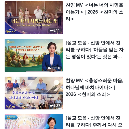
찬양 MV ＜너는 너의 사명을
아는가＞ | 2026 ＜찬미의 소
리＞
6:11
[설교 모음 - 신앙 안에서 진
리를 구하다] ‘아들을 믿는 자
는 영생이 있다’는 것은 과연
무엇을 의미하는가?
11:18
찬양 MV ＜충성스러운 마음,
하나님께 바치나이다＞ |
2026 ＜찬미의 소리＞
6:27
[설교 모음 - 신앙 안에서 진
리를 구하다] 주께서 다시 오