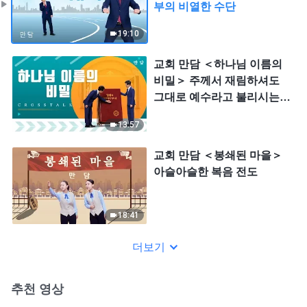
부의 비열한 수단
19:10
교회 만담 ＜하나님 이름의
비밀＞ 주께서 재림하셔도
그대로 예수라고 불리시는
가?
13:57
교회 만담 ＜봉쇄된 마을＞
아슬아슬한 복음 전도
18:41
더보기
추천 영상