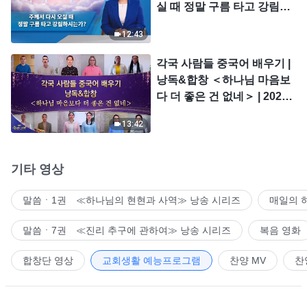
실 때 정말 구름 타고 강림하
시는가?
12:43
각국 사람들 중국어 배우기 |
낭독&합창 ＜하나님 마음보
다 더 좋은 건 없네＞ | 2026
＜찬미의 소리＞
13:42
기타 영상
말씀ㆍ1권 ≪하나님의 현현과 사역≫ 낭송 시리즈
매일의 
말씀ㆍ7권 ≪진리 추구에 관하여≫ 낭송 시리즈
복음 영화
합창단 영상
교회생활 예능프로그램
찬양 MV
찬