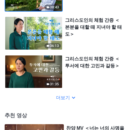
38:43
그리스도인의 체험 간증 ＜
본분을 대할 때 지녀야 할 태
도＞
36:13
그리스도인의 체험 간증 ＜
투서에 대한 고민과 갈등＞
31:35
더보기
추천 영상
찬양 MV ＜너는 너의 사명을