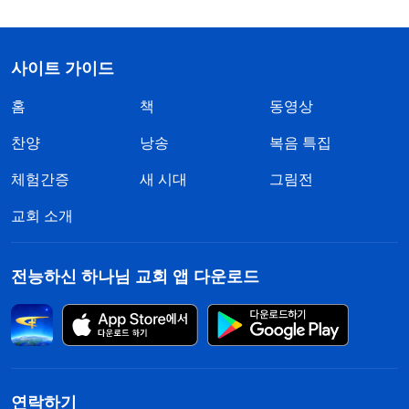
사이트 가이드
홈
책
동영상
찬양
낭송
복음 특집
체험간증
새 시대
그림전
교회 소개
전능하신 하나님 교회 앱 다운로드
연락하기