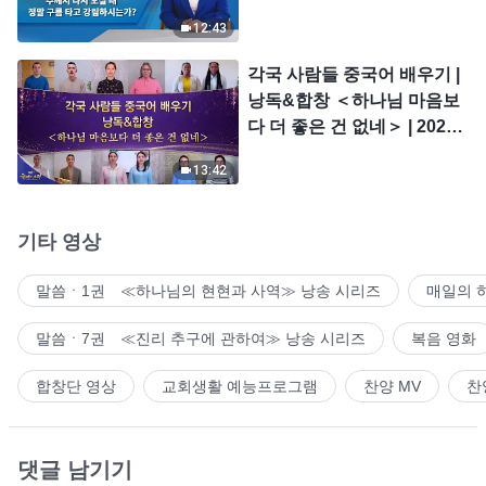
시는가?
12:43
각국 사람들 중국어 배우기 |
낭독&합창 ＜하나님 마음보
다 더 좋은 건 없네＞ | 2026
＜찬미의 소리＞
13:42
기타 영상
말씀ㆍ1권 ≪하나님의 현현과 사역≫ 낭송 시리즈
매일의 
말씀ㆍ7권 ≪진리 추구에 관하여≫ 낭송 시리즈
복음 영화
합창단 영상
교회생활 예능프로그램
찬양 MV
찬
댓글 남기기