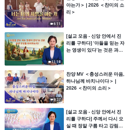
아는가＞ | 2026 ＜찬미의 소
리＞
6:11
[설교 모음 - 신앙 안에서 진
리를 구하다] ‘아들을 믿는 자
는 영생이 있다’는 것은 과연
무엇을 의미하는가?
11:18
찬양 MV ＜충성스러운 마음,
하나님께 바치나이다＞ |
2026 ＜찬미의 소리＞
6:27
[설교 모음 - 신앙 안에서 진
리를 구하다] 주께서 다시 오
실 때 정말 구름 타고 강림하