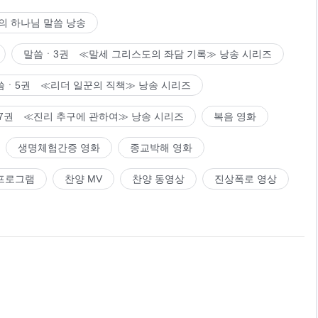
의 하나님 말씀 낭송
말씀ㆍ3권 ≪말세 그리스도의 좌담 기록≫ 낭송 시리즈
씀ㆍ5권 ≪리더 일꾼의 직책≫ 낭송 시리즈
7권 ≪진리 추구에 관하여≫ 낭송 시리즈
복음 영화
생명체험간증 영화
종교박해 영화
프로그램
찬양 MV
찬양 동영상
진상폭로 영상