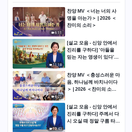
26:15
찬양 MV ＜너는 너의 사
명을 아는가＞ | 2026 ＜
그리스도인의 체험 간증 ＜감정
찬미의 소리＞
의 속박을 끊고 자유를 얻다＞
6:11
24:30
[설교 모음 - 신앙 안에서
진리를 구하다] ‘아들을
그리스도인의 체험 간증 ＜잘못
믿는 자는 영생이 있다’는
된 길에서 돌이키다＞
것은 과연 무엇을 의미하
11:18
29:01
는가?
찬양 MV ＜충성스러운 마
그리스도인의 체험 간증 ＜본분
음, 하나님께 바치나이다
을 다하다＞
＞ | 2026 ＜찬미의 소리
＞
29:13
6:27
[설교 모음 - 신앙 안에서
그리스도인의 체험 간증 ＜거짓
진리를 구하다] 주께서 다
말, 그 후＞
시 오실 때 정말 구름 타고
26:10
강림하시는가?
12:43