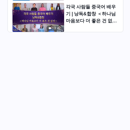
각국 사람들 중국어 배우
그리스도인의 체험 간증 ＜무골
기 | 낭독&합창 ＜하나님
호인과 작별하다＞
마음보다 더 좋은 건 없네
24:14
＞ | 2026 ＜찬미의 소리
13:42
＞
그리스도인의 체험 간증 ＜영혼
의 자유＞
24:34
그리스도인의 체험 간증 ＜사람
답게 사니, 참 좋다!＞
29:55
그리스도인의 체험 간증 ＜한 장
교의 회개＞
28:54
그리스도인의 체험 간증 ＜진정
한 회개＞