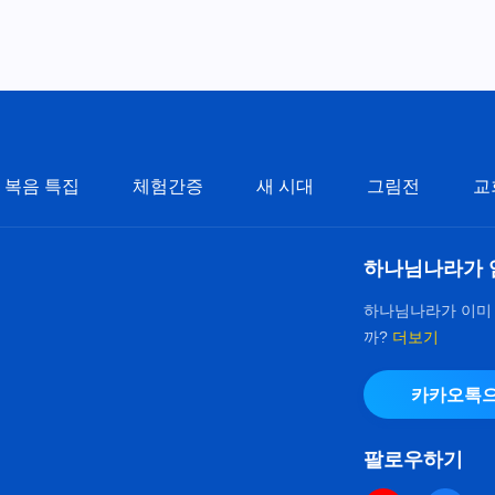
복음 특집
체험간증
새 시대
그림전
교
하나님나라가 
하나님나라가 이미
까?
더보기
카카오톡으
팔로우하기