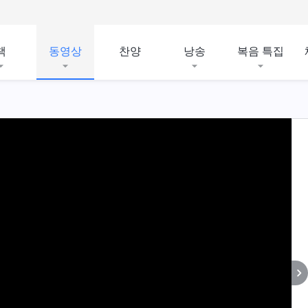
책
동영상
찬양
낭송
복음 특집