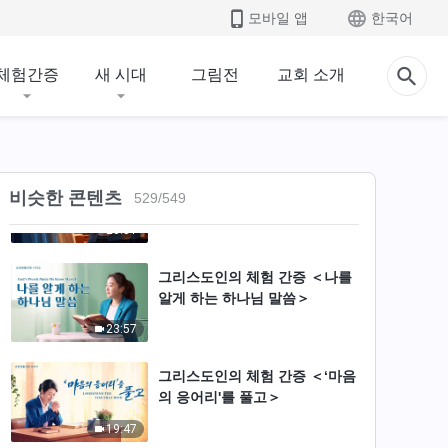
모바일 앱
한국어
＞
24:50
체험간증
새 시대
그림전
교회 소개
그리스도인의 체험 간증 ＜하나
님의 보호＞
32:58
그리스도인의 체험 간증 ＜본분
비슷한 콘텐츠
529
/
549
을 통해 얻은 것＞ 기독교 영상
23:51
그리스도인의 체험 간증 ＜나를
알게 하는 하나님 말씀＞
23:57
그리스도인의 체험 간증 ＜‘마음
의 응어리'를 풀고＞
19:47