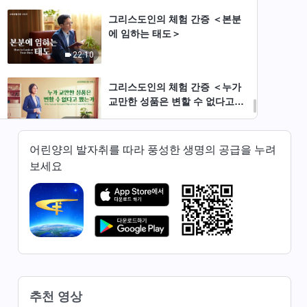
그리스도인의 체험 간증 ＜본분
에 임하는 태도＞
22:10
그리스도인의 체험 간증 ＜누가
교만한 성품은 변할 수 없다고
했는가＞
26:45
어린양의 발자취를 따라 풍성한 생명의 공급을 누려
그리스도인의 체험 간증 ＜이기
보세요
심을 버리고 얻은 자유＞
26:33
그리스도인의 체험 간증 ＜본분
을 대하는 올바른 자세＞
30:32
그리스도인의 체험 간증 ＜하나
추천 영상
님 앞에서 사는 삶＞