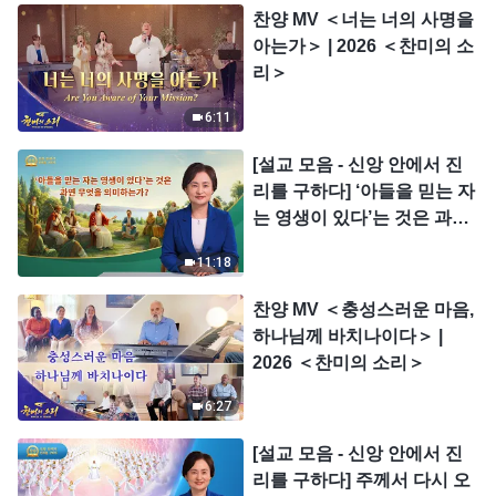
찬양 MV ＜너는 너의 사명을
아는가＞ | 2026 ＜찬미의 소
리＞
6:11
[설교 모음 - 신앙 안에서 진
리를 구하다] ‘아들을 믿는 자
는 영생이 있다’는 것은 과연
무엇을 의미하는가?
11:18
찬양 MV ＜충성스러운 마음,
하나님께 바치나이다＞ |
2026 ＜찬미의 소리＞
6:27
[설교 모음 - 신앙 안에서 진
리를 구하다] 주께서 다시 오