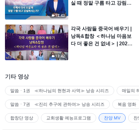
실 때 정말 구름 타고 강림하
시는가?
12:43
각국 사람들 중국어 배우기 |
낭독&합창 ＜하나님 마음보
다 더 좋은 건 없네＞ | 2026
＜찬미의 소리＞
13:42
기타 영상
말씀ㆍ1권 ≪하나님의 현현과 사역≫ 낭송 시리즈
매일의 
말씀ㆍ7권 ≪진리 추구에 관하여≫ 낭송 시리즈
복음 영화
합창단 영상
교회생활 예능프로그램
찬양 MV
찬