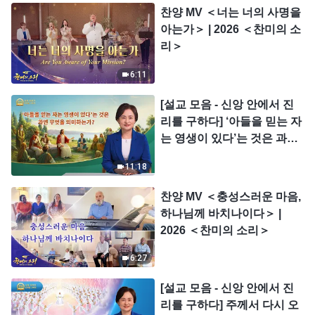
찬양 MV ＜너는 너의 사명을
아는가＞ | 2026 ＜찬미의 소
리＞
6:11
[설교 모음 - 신앙 안에서 진
리를 구하다] ‘아들을 믿는 자
는 영생이 있다’는 것은 과연
무엇을 의미하는가?
11:18
찬양 MV ＜충성스러운 마음,
하나님께 바치나이다＞ |
2026 ＜찬미의 소리＞
6:27
[설교 모음 - 신앙 안에서 진
리를 구하다] 주께서 다시 오