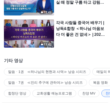
실 때 정말 구름 타고 강림하
시는가?
12:43
각국 사람들 중국어 배우기 |
낭독&합창 ＜하나님 마음보
다 더 좋은 건 없네＞ | 2026
＜찬미의 소리＞
13:42
기타 영상
말씀ㆍ1권 ≪하나님의 현현과 사역≫ 낭송 시리즈
매일의 
말씀ㆍ7권 ≪진리 추구에 관하여≫ 낭송 시리즈
복음 영화
합창단 영상
교회생활 예능프로그램
찬양 MV
찬