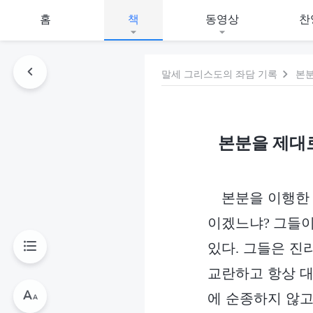
홈
책
동영상
찬
말세 그리스도의 좌담 기록
본분
본분을 제대
본분을 이행한 
이겠느냐? 그들이
있다. 그들은 진
교란하고 항상 대
에 순종하지 않고