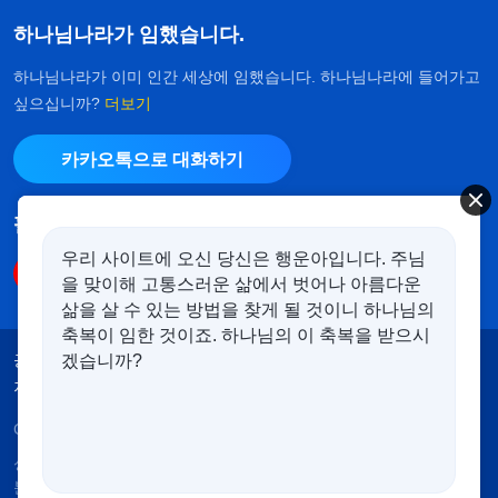
하나님나라가 임했습니다.
하나님나라가 이미 인간 세상에 임했습니다. 하나님나라에 들어가고
싶으십니까?
더보기
카카오톡으로 대화하기
팔로우하기
우리 사이트에 오신 당신은 행운아입니다. 주님
을 맞이해 고통스러운 삶에서 벗어나 아름다운
삶을 살 수 있는 방법을 찾게 될 것이니 하나님의
축복이 임한 것이죠. 하나님의 이 축복을 받으시
공지
이용약관
개인정보처리방침
겠습니까?
저작권 명시
쿠키 정책
Copyright © 2026
전능하신 하나님 교회
. 모든 권리 보유.
성경은 개역한글에서 인용하였습니다. 이 사이트에는 부
분적으로 다음체를 사용하였습니다.