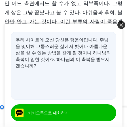
만 어느 측면에서도 할 수가 없고 역부족이다. 그렇
게 삶은 그냥 끝났다고 볼 수 있다. 아쉬움과 후회, 불
안만 안고 가는 것이다. 이런 부류의 사람이 죽음에
직면하면 그 마지막 결과는 어떻겠느냐? 아쉬움과
후회, 불안을 안고 떠날 수밖에 없다. 평생을 헛되이
우리 사이트에 오신 당신은 행운아입니다. 주님
을 맞이해 고통스러운 삶에서 벗어나 아름다운
산 것이다! 육적으로는 조금도 고생하지 않고 안락만
삶을 살 수 있는 방법을 찾게 될 것이니 하나님의
실컷 누렸다. 바람과 햇빛에 노출되지 않고 그 어떤
축복이 임한 것이죠. 하나님의 이 축복을 받으시
겠습니까?
위험과 대가도 감수하지 않았다. 병치레는커녕 감기
한 번 걸리지 않으며 건강을 잘 관리했다. 단지 아무
런 본분도 이행하지 않고, 그 어떤 진리도 얻지 못한
채 죽을 때가 되어서야 아쉬움을 느낀 것이 애석할
뿐이다. 아쉬워해 봐야 어쩌겠느냐? 이것이 바로 자
업자득이라고 하는 것이다.
어떻게 진리를 추구해야 하는가(6)
카카오톡으로 대화하기
제 1 부
00:00
51:12
사람이 값지고 의미 있는 삶을 살려면 진리를 추구