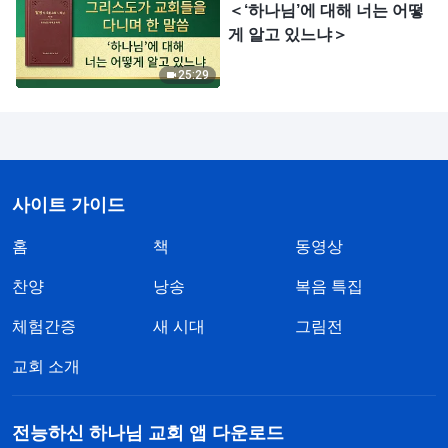
＜‘하나님’에 대해 너는 어떻
게 알고 있느냐＞
25:29
사이트 가이드
홈
책
동영상
찬양
낭송
복음 특집
체험간증
새 시대
그림전
교회 소개
전능하신 하나님 교회 앱 다운로드