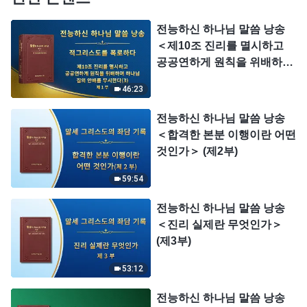
전능하신 하나님 말씀 낭송
＜제10조 진리를 멸시하고
공공연하게 원칙을 위배하며
하나님 집의 안배를 무시한다
46:23
(3)＞ (제 1 부)
전능하신 하나님 말씀 낭송
＜합격한 본분 이행이란 어떤
것인가＞ (제2부)
59:54
전능하신 하나님 말씀 낭송
＜진리 실제란 무엇인가＞
(제3부)
53:12
전능하신 하나님 말씀 낭송