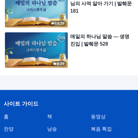
님의 사역 알아 가기 | 발췌문
181
13:29
매일의 하나님 말씀 ― 생명
진입 | 발췌문 528
8:39
사이트 가이드
홈
책
동영상
찬양
낭송
복음 특집