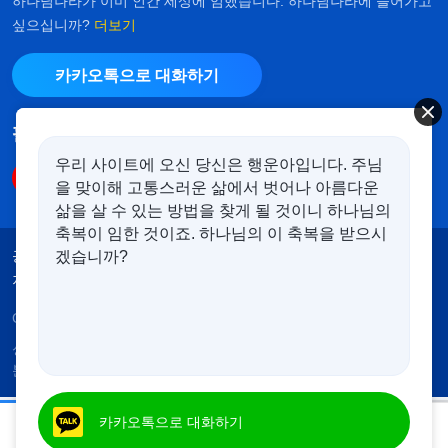
하나님나라가 이미 인간 세상에 임했습니다. 하나님나라에 들어가고
싶으십니까?
더보기
카카오톡으로 대화하기
팔로우하기
우리 사이트에 오신 당신은 행운아입니다. 주님
을 맞이해 고통스러운 삶에서 벗어나 아름다운
삶을 살 수 있는 방법을 찾게 될 것이니 하나님의
축복이 임한 것이죠. 하나님의 이 축복을 받으시
공지
이용약관
개인정보처리방침
겠습니까?
저작권 명시
쿠키 정책
Copyright © 2026
전능하신 하나님 교회
. 모든 권리 보유.
성경은 개역한글에서 인용하였습니다. 이 사이트에는 부
분적으로 다음체를 사용하였습니다.
매일의 하나님 말씀 ― 생명 진입 | 발췌문 494
카카오톡으로 대화하기
00:18
04:40