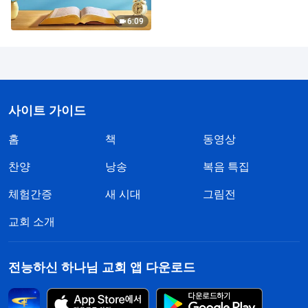
6:09
사이트 가이드
홈
책
동영상
찬양
낭송
복음 특집
체험간증
새 시대
그림전
교회 소개
전능하신 하나님 교회 앱 다운로드