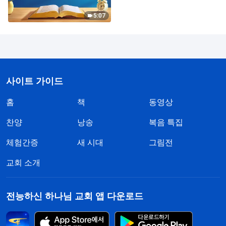
5:07
사이트 가이드
홈
책
동영상
찬양
낭송
복음 특집
체험간증
새 시대
그림전
교회 소개
전능하신 하나님 교회 앱 다운로드