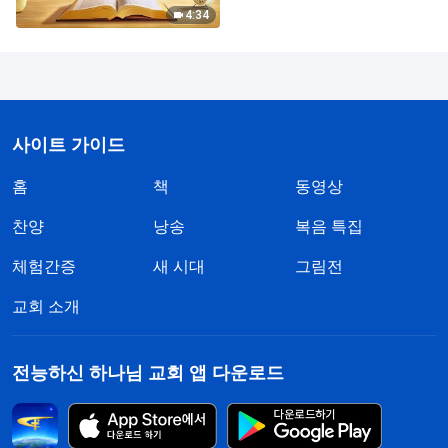
4:34
사이트 가이드
홈
책
동영상
찬양
낭송
복음 특집
체험간증
새 시대
그림전
교회 소개
전능하신 하나님 교회 앱 다운로드