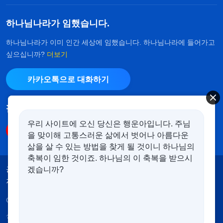
하나님나라가 임했습니다.
하나님나라가 이미 인간 세상에 임했습니다. 하나님나라에 들어가고
싶으십니까?
더보기
카카오톡으로 대화하기
팔로우하기
우리 사이트에 오신 당신은 행운아입니다. 주님
을 맞이해 고통스러운 삶에서 벗어나 아름다운
삶을 살 수 있는 방법을 찾게 될 것이니 하나님의
축복이 임한 것이죠. 하나님의 이 축복을 받으시
공지
이용약관
개인정보처리방침
겠습니까?
저작권 명시
쿠키 정책
Copyright © 2026
전능하신 하나님 교회
. 모든 권리 보유.
성경은 개역한글에서 인용하였습니다. 이 사이트에는 부