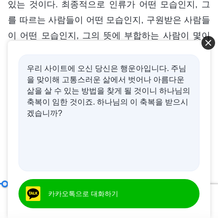
있는 것이다. 최종적으로 인류가 어떤 모습인지, 그
를 따르는 사람들이 어떤 모습인지, 구원받은 사람들
이 어떤 모습인지, 그의 뜻에 부합하는 사람이 몇이
나 되는지, 진심으로 그를 사랑하는 사람이 몇이나
되는지, 그를 참으로 인식한 사람이 몇이나 되는지,
우리 사이트에 오신 당신은 행운아입니다. 주님
을 맞이해 고통스러운 삶에서 벗어나 아름다운
그를 위해 헌신한 사람이 몇이나 되는지, 진실로 그
삶을 살 수 있는 방법을 찾게 될 것이니 하나님의
를 경배한 사람은 또 몇이나 되는지 등 이런 일이 모
축복이 임한 것이죠. 하나님의 이 축복을 받으시
두 결과가 나와야 한다. ‘하나님께서 땅에서 사역을
겠습니까?
끝마치신 뒤에는 잘 누리시겠지. 얼마나 자유로우실
까!’라는 사람들의 상상과 다르다. 내가 말해 주겠다.
조금도 자유롭지 않으며 더 견디기 어렵다! 어떤 이
들은 이해하지 못하고 ‘하나님께서 성육신하여 사역
을 끝내시고 더 이상 말씀하지 않으시면 영이 떠나신
그리스도의 본질은 사랑이다
카카오톡으로 대화하기
것이 아닐까?’라고 생각하며 하나님을 의심하기 시
00:20
42:58