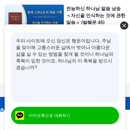
전능하신 하나님 말씀 낭송
＜자신을 인식하는 것에 관한
말씀＞ (발췌문 45)
24:46
우리 사이트에 오신 당신은 행운아입니다. 주님
전능하신 하나님 말씀 낭송
을 맞이해 고통스러운 삶에서 벗어나 아름다운
＜리더 일꾼의 직책(28)＞
삶을 살 수 있는 방법을 찾게 될 것이니 하나님의
(제 3 부)
축복이 임한 것이죠. 하나님의 이 축복을 받으시
겠습니까?
41:06
사이트 가이드
어떻게 진리를 추구해야 하는가(15)
카카오톡으로 대화하기
제 5 부
홈
책
동영상
00:00
36:58