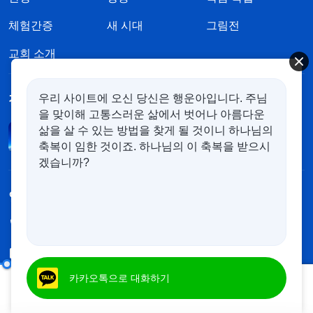
체험간증
새 시대
그림전
교회 소개
우리 사이트에 오신 당신은 행운아입니다. 주님
전능하신 하나님 교회 앱 다운로드
을 맞이해 고통스러운 삶에서 벗어나 아름다운
삶을 살 수 있는 방법을 찾게 될 것이니 하나님의
축복이 임한 것이죠. 하나님의 이 축복을 받으시
겠습니까?
연락하기
+82-1566-2851
contact.kr@kingdomsalvation.org
어떻게 진리를 추구해야 하는가(15)
카카오톡으로 대화하기
제 2 부
00:17
36:03
하나님나라가 임했습니다.