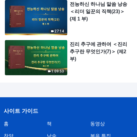
전능하신 하나님 말씀 낭송
＜리더 일꾼의 직책(23)＞
(제 1 부)
27:14
진리 추구에 관하여 ＜진리
추구란 무엇인가(7)＞ (제2
부)
1:09:53
사이트 가이드
홈
책
동영상
찬양
낭송
복음 특집