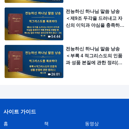
전능하신 하나님 말씀 낭송
＜제9조 두각을 드러내고 자
신의 이익과 야심을 충족하기
위해 본분을 이행할 뿐, 하나
54:44
님 집의 이익은 생각조차 하
지 않고, 심지어는 하나님 집
전능하신 하나님 말씀 낭송
의 이익을 팔아넘기며, 하나
＜부록 4 적그리스도의 인품
님 집의 이익을 대가로 개인
과 성품 본질에 관한 정리(1)
의 명예를 얻는다(9)＞ (제 1
＞ (제 5 부)
부)
26:01
사이트 가이드
홈
책
동영상