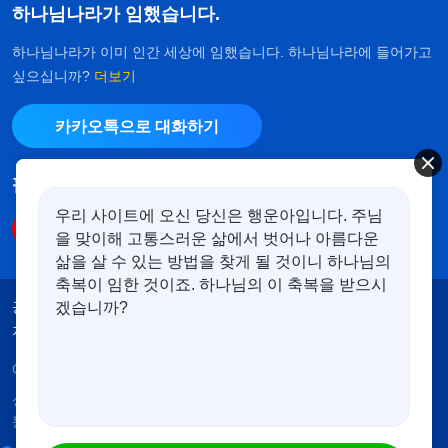
하나님나라가 임했습니다.
하나님나라가 이미 인간 세상에 임했습니다. 하나님나라에 들어가고
싶으십니까?
더보기
카카오톡으로 대화하기
팔로우하기
우리 사이트에 오신 당신은 행운아입니다. 주님
을 맞이해 고통스러운 삶에서 벗어나 아름다운
삶을 살 수 있는 방법을 찾게 될 것이니 하나님의
축복이 임한 것이죠. 하나님의 이 축복을 받으시
겠습니까?
공지
이용약관
개인정보처리방침
저작권 명시
쿠키 정책
Copyright © 2026
전능하신 하나님 교회
. 모든 권리 보유.
성경은 개역한글에서 인용하였습니다. 이 사이트에는 부
분적으로 다음체를 사용하였습니다.