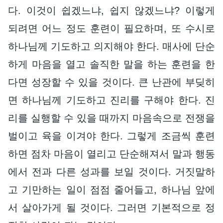
다. 이것이 쉽겠느냐, 쉽지 않겠느냐? 이렇게
되려면 어느 정도 훈련이 필요하며, 또 수시로
하나님께 기도하고 의지해야 한다. 매사에 단순
하게 마음을 열고 솔직한 말을 하는 훈련을 한
다면 성장할 수 있을 것이다. 큰 난관에 부딪히
면 하나님께 기도하고 진리를 구해야 한다. 진
리를 실행할 수 있을 때까지 마음속으로 전쟁을
벌이고 육을 이겨야 한다. 그렇게 조금씩 훈련
하면 점차 마음이 열리고 단순해져서 말과 행동
에서 전과 다른 성과를 보일 것이다. 거짓말하
고 기만하는 일이 점점 줄어들고, 하나님 앞에
서 살아가게 될 것이다. 그러면 기본적으로 정