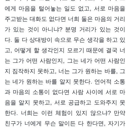
에게 마음을 털어놓는 일도 없고, 서로 마음을
주고받는 대화도 없다면 너희 둘은 마음의 거리
가 있는 것이 아니냐? 분명 거리가 있는 것이
다. 둘 다 상대방이 속으로 무슨 생각을 하고 있
고, 어떻게 할 생각인지 모르기 때문에 결국 너
는 그가 어떤 사람인지, 그는 네가 어떤 사람인
지 짐작하지 못하고, 너는 그가 원하는 바를, 그
는 네가 원하는 바를 알지 못한다. 언어적 소통
과 마음의 소통이 없다면 사람 사이에 서로 마
음을 알지 못하고, 서로 공급하고 도와주지 못
한다. 너희는 이런 체험이 있지 않으냐? 만약
친구가 너에게 무슨 말이든 다 한다면, 자기가