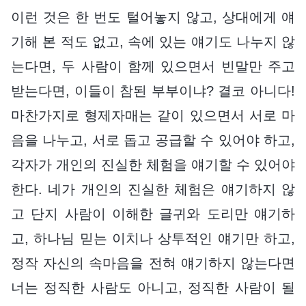
이런 것은 한 번도 털어놓지 않고, 상대에게 얘
기해 본 적도 없고, 속에 있는 얘기도 나누지 않
는다면, 두 사람이 함께 있으면서 빈말만 주고
받는다면, 이들이 참된 부부이냐? 결코 아니다!
마찬가지로 형제자매는 같이 있으면서 서로 마
음을 나누고, 서로 돕고 공급할 수 있어야 하고,
각자가 개인의 진실한 체험을 얘기할 수 있어야
한다. 네가 개인의 진실한 체험은 얘기하지 않
고 단지 사람이 이해한 글귀와 도리만 얘기하
고, 하나님 믿는 이치나 상투적인 얘기만 하고,
정작 자신의 속마음을 전혀 얘기하지 않는다면
너는 정직한 사람도 아니고, 정직한 사람이 될