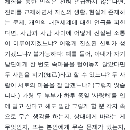
체험을 통한 인식은 전혀 언급하지 않는다면,
진리를 교제하면서 자신의 생활, 현실에 존재하
는 문제, 개인의 내면세계에 대한 언급을 피한
다면, 사람과 사람 사이에 어떻게 진실된 소통
이 이루어지겠느냐? 어떻게 진실된 신뢰가 생
기겠느냐? 불가능하다! 예를 들어, 아내가 자기
남편에게 한 번도 속마음을 털어놓지 않았다면
두 사람을 지기(知己)라고 할 수 있느냐? 두 사
람이 서로의 마음을 잘 알겠느냐? (그렇지 않습
니다.) 가령 두 부부가 하루 종일 ‘사랑해’를 입
에 달고 산다고 해도 말만 그렇게 할 뿐 각자 속
으로 무슨 생각을 하는지, 상대에게 바라는 게
무엇인지, 또는 본인에게 무슨 문제가 있는지,