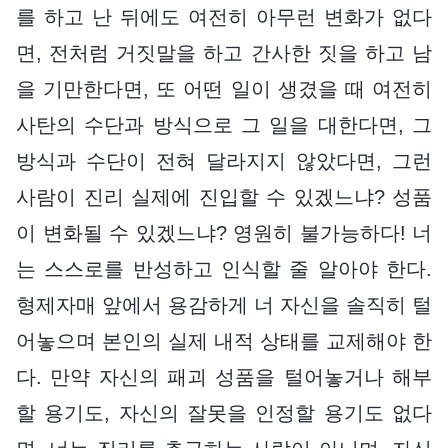
를 하고 난 뒤에도 여전히 아무런 변화가 없다
면, 전처럼 거짓말을 하고 간사한 짓을 하고 남
을 기만한다면, 또 어떤 일이 생겼을 때 여전히
사탄의 수단과 방식으로 그 일을 대한다면, 그
방식과 수단이 전혀 달라지지 않았다면, 그런
사람이 진리 실제에 진입할 수 있겠느냐? 성품
이 변화될 수 있겠느냐? 영원히 불가능하다! 너
는 스스로를 반성하고 인식할 줄 알아야 한다.
형제자매 앞에서 용감하게 너 자신을 솔직히 털
어놓으며 본인의 실제 내적 상태를 교제해야 한
다. 만약 자신의 패괴 성품을 털어놓거나 해부
할 용기도, 자신의 잘못을 인정할 용기도 없다