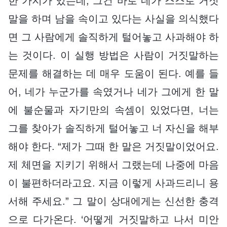
한 가지가 있는데, 그건 바로 네가 스스로 거짓
말을 하며 남을 속이고 있다는 사실을 의식했다
면 그 사람에게 솔직하게 털어놓고 사과해야 하
는 것이다. 이 실행 방법은 사람이 거짓말하는
문제를 해결하는 데 매우 도움이 된다. 예를 들
어, 네가 누군가를 속였거나 네가 그에게 한 말
에 불순물과 자기만의 속셈이 있었다면, 너는
그를 찾아가 솔직하게 털어놓고 너 자신을 해부
해야 한다. “제가 그때 한 말은 거짓말이었어요.
제 체면을 지키기 위해서 그랬는데 나중에 마음
이 불편하더라고요. 지금 이렇게 사과드리니 용
서해 주세요.” 그 말이 상대에게는 신선한 충격
으로 다가온다. ‘어떻게 거짓말하고 나서 미안