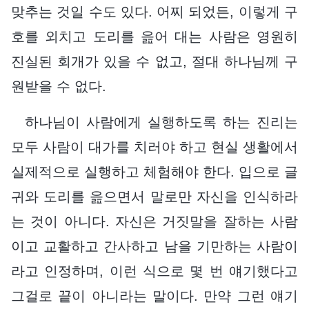
맞추는 것일 수도 있다. 어찌 되었든, 이렇게 구
호를 외치고 도리를 읊어 대는 사람은 영원히
진실된 회개가 있을 수 없고, 절대 하나님께 구
원받을 수 없다.
하나님이 사람에게 실행하도록 하는 진리는
모두 사람이 대가를 치러야 하고 현실 생활에서
실제적으로 실행하고 체험해야 한다. 입으로 글
귀와 도리를 읊으면서 말로만 자신을 인식하라
는 것이 아니다. 자신은 거짓말을 잘하는 사람
이고 교활하고 간사하고 남을 기만하는 사람이
라고 인정하며, 이런 식으로 몇 번 얘기했다고
그걸로 끝이 아니라는 말이다. 만약 그런 얘기