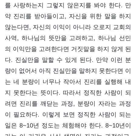
를 사랑하는지 그렇지 않은지를 봐야 한다. 만
약 진리를 받아들이고, 자신을 위한 말을 하지
않는다면, 자신의 이익이 아니라 오로지 교회의
사역, 하나님의 뜻만을 고려하고, 하나님 선민
의 이익만을 고려한다면 거짓말을 하지 않게 된
다. 진실만을 말할 수 있게 된다. 만약 이런 분
량이 없어서 아직 진실만을 말하지 못한다면 이
는 네 분량이 너무나 작아서 진리를 실행해 내
지 못한다는 뜻이다. 따라서 정직한 사람이 되
려면 진리를 깨닫는 과정, 분량이 자라는 과정
이 필요하다. 이렇게 보면 정직한 사람이 되는
일은 8~10년 정도는 체험해야 한다. 8~10년이