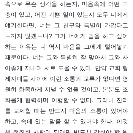
속으로 무슨 생각을 하는지, 마음속에 어떤 고
충이 있고, 어떤 기쁜 일이 있는지 모두 너에게
얘기한다면, 너는 그 친구와 특별히 가깝다고
느끼지 않겠느냐? 그가 너에게 말을 하고 싶어
하는 이유는 너 역시 마음을 그에게 털어놓기
때문이다. 너는 그와 특별히 잘 맞아서 그와 사
이좋게 지내며 서로 도울 수 있다. 만약 교회 형
제자매들 사이에 이런 소통과 교류가 없다면 영
원히 화목하게 지낼 수 없을 것이고, 본분도 조
화롭게 협력하며 이행할 수 없다. 그러니 진리
를 교제할 때는 반드시 마음의 소통이 있어야
하고, 속에 있는 말을 할 수 있어야 한다. 이것
은 정직한 사람이 되려면 반드시 갖춰야 할 원