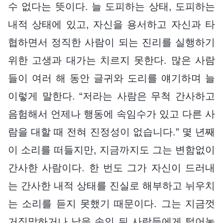
수 없다는 뜻이다. 늘 도피하는 상태, 도피하는
내적 상태에 있고, 자신을 용서하고 자신과 타
협하면서 정직한 사람이 되는 진리를 실행하기
위한 고생과 대가는 치르지 못한다. 많은 사람
들이 여러 해 동안 글귀와 도리를 얘기하며 늘
이렇게 말한다. “저라는 사람은 무척 간사하고
음험해서 언제나 행동에 속임수가 있고 다른 사
람을 대할 때 전혀 진정성이 없습니다.” 몇 년째
이 소리를 떠들지만, 지금까지도 그는 변함없이
간사한 사람이다. 한 번도 그가 자신이 드러내
는 간사한 내적 상태를 진실로 해부하고 뉘우치
는 소리를 듣지 못했기 때문이다. 그는 지금껏
거짓말하거나 남을 속인 뒤 사람들에게 털어놓