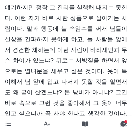
얘기하지만 정작 그 진리를 실행해 내지는 못한
다. 이런 자가 바로 사탄 성품으로 살아가는 사
람이다. 말과 행동에 늘 속임수를 써서 남들이
실상을 간파하지 못하게 하고, 늘 사람들 앞에
서 경건한 체하는데 이런 사람이 바리새인과 무
슨 차이가 있느냐? 뒤로는 서방질을 하면서 앞
으로는 열녀문을 세우고 싶은 것이다. 옷이 특
이해서 남 앞에 입고 나서지 못할 것을 알면서
도 왜 굳이 샀겠느냐? 돈 낭비가 아니냐? 그건
바로 속으로 그런 것을 좋아해서 그 옷이 너무
입고 싶으니까 꼭 사야 한다고 생각한 것이다.
막상 사고 나서는 입고 나가지도 못하다가 몇