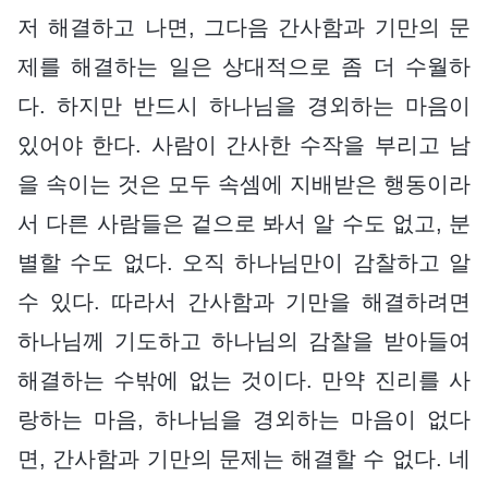
저 해결하고 나면, 그다음 간사함과 기만의 문
제를 해결하는 일은 상대적으로 좀 더 수월하
다. 하지만 반드시 하나님을 경외하는 마음이
있어야 한다. 사람이 간사한 수작을 부리고 남
을 속이는 것은 모두 속셈에 지배받은 행동이라
서 다른 사람들은 겉으로 봐서 알 수도 없고, 분
별할 수도 없다. 오직 하나님만이 감찰하고 알
수 있다. 따라서 간사함과 기만을 해결하려면
하나님께 기도하고 하나님의 감찰을 받아들여
해결하는 수밖에 없는 것이다. 만약 진리를 사
랑하는 마음, 하나님을 경외하는 마음이 없다
면, 간사함과 기만의 문제는 해결할 수 없다. 네