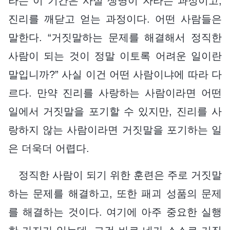
라는 이 기간은 사실 생명이 자라는 과정이고,
진리를 깨닫고 얻는 과정이다. 어떤 사람들은
말한다. “거짓말하는 문제를 해결해서 정직한
사람이 되는 것이 정말 이토록 어려운 일이란
말입니까?” 사실 이건 어떤 사람이냐에 따라 다
르다. 만약 진리를 사랑하는 사람이라면 어떤
일에서 거짓말을 포기할 수 있지만, 진리를 사
랑하지 않는 사람이라면 거짓말을 포기하는 일
은 더욱더 어렵다.
정직한 사람이 되기 위한 훈련은 주로 거짓말
하는 문제를 해결하고, 또한 패괴 성품의 문제
를 해결하는 것이다. 여기에 아주 중요한 실행