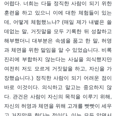
어렵다. 너희는 다들 정직한 사람이 되기 위한
훈련을 하고 있으니 이에 대한 체험들이 있는
데, 어떻게 체험했느냐? (매일 제가 내뱉은 쓸
데없는 말, 거짓말을 모두 기록한 뒤 성찰하고
해부했더니 대부분은 속셈을 품고 한 말, 허영
과 체면을 위한 말임을 알 수 있었습니다. 비록
진리에 부합하지 않는다는 사실을 의식했지만
여전히 저도 모르게 거짓말을 하고, 자신을 가
장했습니다.) 정직한 사람이 되기 어려운 점이
바로 이것이다. 의식하고 말고는 중요하지 않
다. 관건은 사람이 자신의 목적을 이루기 위해,
자신의 허영과 체면을 위해 고개를 빳빳이 세우
고 거짓말을 한다는 점이다. 이는 모두 알면서