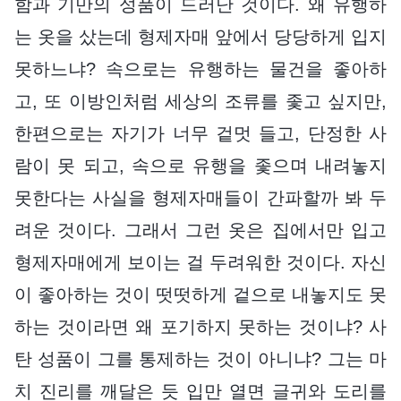
함과 기만의 성품이 드러난 것이다. 왜 유행하
는 옷을 샀는데 형제자매 앞에서 당당하게 입지
못하느냐? 속으로는 유행하는 물건을 좋아하
고, 또 이방인처럼 세상의 조류를 좇고 싶지만,
한편으로는 자기가 너무 겉멋 들고, 단정한 사
람이 못 되고, 속으로 유행을 좇으며 내려놓지
못한다는 사실을 형제자매들이 간파할까 봐 두
려운 것이다. 그래서 그런 옷은 집에서만 입고
형제자매에게 보이는 걸 두려워한 것이다. 자신
이 좋아하는 것이 떳떳하게 겉으로 내놓지도 못
하는 것이라면 왜 포기하지 못하는 것이냐? 사
탄 성품이 그를 통제하는 것이 아니냐? 그는 마
치 진리를 깨달은 듯 입만 열면 글귀와 도리를