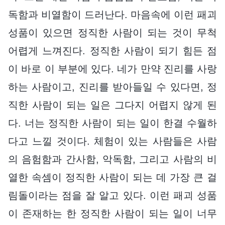
독함과 비열함이 드러난다. 마음속에 이런 패괴
성품이 있으면 정직한 사람이 되는 것이 무척
어렵게 느껴진다. 정직한 사람이 되기 힘든 점
이 바로 이 부분에 있다. 네가 만약 진리를 사랑
하는 사람이고, 진리를 받아들일 수 있다면, 정
직한 사람이 되는 일은 그다지 어렵지 않게 된
다. 너는 정직한 사람이 되는 일이 한결 수월하
다고 느낄 것이다. 체험이 있는 사람들은 사람
의 음험함과 간사함, 악독함, 그리고 사람의 비
열한 속셈이 정직한 사람이 되는 데 가장 큰 걸
림돌이라는 점을 잘 알고 있다. 이런 패괴 성품
이 존재하는 한 정직한 사람이 되는 일이 너무