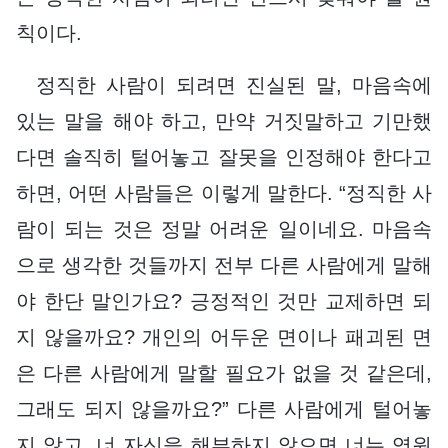
칙이다.
정직한 사람이 되려면 진실된 말, 마음속에
있는 말을 해야 하고, 만약 거짓말하고 기만했
다면 솔직히 털어놓고 잘못을 인정해야 한다고
하면, 어떤 사람들은 이렇게 말한다. “정직한 사
람이 되는 것은 정말 어려운 일이네요. 마음속
으로 생각한 것들까지 전부 다른 사람에게 말해
야 한단 말인가요? 긍정적인 것만 교제하면 되
지 않을까요? 개인의 어두운 면이나 패괴된 면
은 다른 사람에게 말할 필요가 없을 것 같은데,
그래도 되지 않을까요?” 다른 사람에게 털어놓
지 않고, 너 자신을 해부하지 않으면 너는 영원