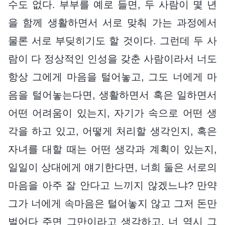
수도 없다. 부부를 예로 들면, 두 사람이 몇 년
을 함께 생활하면서 서로 맞춰 가는 과정에서
물론 서로 부딪히기도 할 것이다. 그런데 두 사
람이 다 정상적인 인성을 갖춘 사람이라서 너도
항상 그에게 마음을 털어놓고, 그도 너에게 마
음을 털어놓는다면, 생활하면서 혹은 일하면서
어떤 어려움이 있는지, 자기가 속으로 어떤 생
각을 하고 있고, 어떻게 처리할 생각인지, 혹은
자녀를 대할 때는 어떤 생각과 계획이 있는지,
일일이 상대에게 얘기한다면, 너희 둘은 서로의
마음을 아주 잘 안다고 느끼지 않겠느냐? 만약
그가 너에게 속마음은 털어놓지 않고 그저 돈만
벌어다 주면 그만이라고 생각하고, 너 역시 그