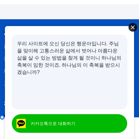
사이트 가이드
우리 사이트에 오신 당신은 행운아입니다. 주님
홈
책
동영상
을 맞이해 고통스러운 삶에서 벗어나 아름다운
삶을 살 수 있는 방법을 찾게 될 것이니 하나님의
찬양
낭송
복음 특집
축복이 임한 것이죠. 하나님의 이 축복을 받으시
체험간증
새 시대
그림전
겠습니까?
교회 소개
전능하신 하나님 교회 앱 다운로드
제15조 하나님의 존재를 믿지 않고 그리스도의 본질을 부정한다(2)
카카오톡으로 대화하기
00:00
34:44