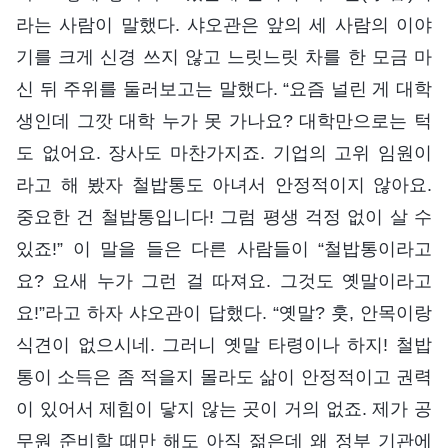
라는 사람이 말했다. 샤오관은 앞의 세 사람의 이야
기를 크게 신경 쓰지 않고 느릿느릿 차를 한 모금 마
신 뒤 주위를 둘러보고는 말했다. “요즘 널린 게 대학
생인데 그깟 대학 누가 못 가나요? 대학만으로는 턱
도 없어요. 장사도 마찬가지죠. 기업의 고위 임원이
라고 해 봤자 철밥통도 아녀서 안정적이지 않아요.
중요한 건 철밥통입니다! 그럼 평생 걱정 없이 살 수
있죠!” 이 말을 들은 다른 사람들이 “철밥통이라고
요? 요새 누가 그런 걸 따져요. 그것도 옛말이라고
요!”라고 하자 샤오관이 답했다. “옛말? 훗, 안목이랑
식견이 없으시네. 그러니 옛말 타령이나 하지! 철밥
통이 소득은 좀 적을지 몰라도 삶이 안정적이고 권력
이 있어서 제힘이 닿지 않는 곳이 거의 없죠. 제가 공
무원 준비할 때만 해도 아직 젊은데 왜 정부 기관에