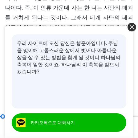
나이다. 즉, 이 인류 가운데 사는 한 너는 사탄의 패괴
를 거치게 된다는 것이다. 그래서 네게 사탄의 패괴
성품이 있고 네가 사탄의 패괴 성품으로 살고 있다는
이 사실은 네 신분, 네 학력으로 바꿀 수 없다는 것이
우리 사이트에 오신 당신은 행운아입니다. 주님
다. 이것이 사람이 가져야 할 인식이 아니겠느냐? (그
을 맞이해 고통스러운 삶에서 벗어나 아름다운
렇습니다.) 너희가 이를 깨달은 후에 앞으로 또 자신
삶을 살 수 있는 방법을 찾게 될 것이니 하나님의
축복이 임한 것이죠. 하나님의 이 축복을 받으시
의 은사나 밑천을 과시하는 사람이 있거나 너희 가운
겠습니까?
데 ‘뛰어난 사람’이 나타나면 어떻게 대하겠느냐? (하
나님 말씀에 따라 대하겠습니다.) 그렇다. 그럼 하나
님 말씀에 따라 어떻게 대하겠느냐? 걸핏하면 “학력
이 정말 대단하시네요. 근데 자랑해서 뭐 하시려고
요? 이렇게 밑천 따지시면 본분은 제대로 이행하시
제7조 사악함과 음험함, 그리고 간사함(1)
카카오톡으로 대화하기
제 2 부
겠어요? 학력이 아무리 높아도 사탄에게 패괴된 거
00:20
01:02:35
잖아요?”라며 그를 얕잡아 보고 비꼬는 게 좋겠느냐?