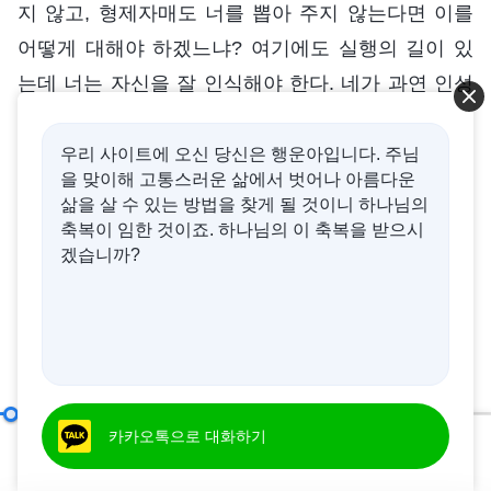
지 않고, 형제자매도 너를 뽑아 주지 않는다면 이를
어떻게 대해야 하겠느냐? 여기에도 실행의 길이 있
는데 너는 자신을 잘 인식해야 한다. 네가 과연 인성
면에 문제가 있는 것인지 아니면 어떤 패괴 성품을
드러내서 사람으로 하여금 혐오감을 자아내게 하는
우리 사이트에 오신 당신은 행운아입니다. 주님
을 맞이해 고통스러운 삶에서 벗어나 아름다운
것인지, 스스로가 진리 실제를 갖추지 않아서 사람들
삶을 살 수 있는 방법을 찾게 될 것이니 하나님의
이 인정하지 않는 것인지 아니면 본분 이행이 기준에
축복이 임한 것이죠. 하나님의 이 축복을 받으시
겠습니까?
미치지 못한 것인지 살펴야 한다. 이 몇 가지 측면을
모두 성찰해 보고 과연 본인이 어디가 부족한지 살펴
야 한다. 일정 기간 반성해서 자신이 어느 측면에 문
제가 있는지 알게 되면 서둘러 진리를 구해 해결하고
진리 실제에 진입해서 변화하고 성장하려고 노력하
는 모습을 보여 줘야 한다. 그래서 주변 사람들 입에
리더 일꾼의 직책(6)
카카오톡으로 대화하기
제 1 부
00:20
53:12
서 이런 말이 나오게 해야 한다. “요즘 저 사람은 전보