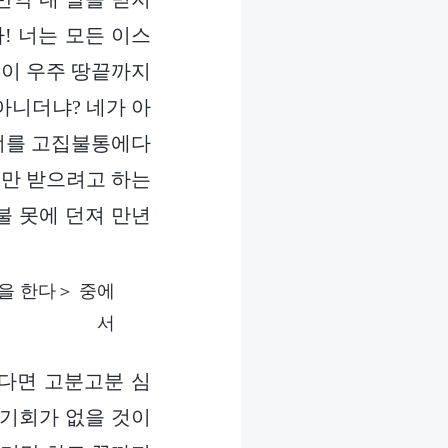
! 너는 모든 이스
일이 우주 땅끝까지
아니더냐? 네가 아
 너를 고집불통에다
복만 받으려고 하는
불 못에 던져 만년
을 한다＞ 중에
서
다면 고분고분 심
 기회가 없을 것이