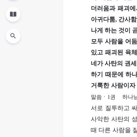
더러움과 패괴에서
아귀다툼, 간사함
나게 하는 것이 
모두 사람을 어둠
있고 패괴된 육체
네가 사탄의 권세
하기 때문에 하나
거룩한 사람이자 
말씀ㆍ1권 하나님
서로 질투하고 싸
사악한 사탄의 성
때 다른 사람을 