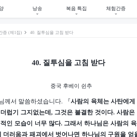
양
낭송
복음 특집
체험간증
증 (제1집)
40. 질투심을 고침 받다
40. 질투심을 고침 받다
중국 후베이 쉰추
님께서 말씀하셨습니다. 『
사람의 육체는 사탄에게
더럽기 그지없는데, 그것은 불결한 것이다. 사람은
적인 모습이 너무 많다. 그래서 하나님은 사람의 
의 더러움과 패괴에서 벗어나면 하나님의 구원을 얻을