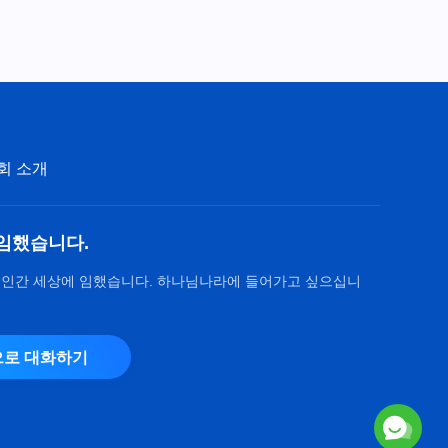
47:12
그리스도인의 체험 간증 ＜미얀
마의 한 크리스천이 죽은 후에
지옥에서 보고 들은 것들＞
29:58
회 소개
그리스도인의 체험 간증 ＜거짓
으로 꾸미는 고통＞
38:18
임했습니다.
그리스도인의 체험 간증 ＜드디
 인간 세상에 임했습니다. 하나님나라에 들어가고 싶으십니
어 용기를 내어 투서를 쓰다＞
37:51
로 대화하기