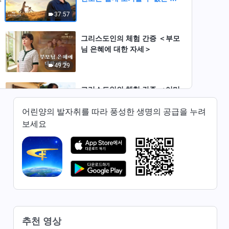
의 책임＞
37:57
그리스도인의 체험 간증 ＜부모
님 은혜에 대한 자세＞
49:29
그리스도인의 체험 간증 ＜어머
니가 암에 걸린 후＞
어린양의 발자취를 따라 풍성한 생명의 공급을 누려
41:54
보세요
그리스도인의 체험 간증 ＜더 이
상 팔자 탓하지 않아요＞
56:16
그리스도인의 체험 간증 ＜체험
간증문 작성의 단맛을 알게 되다
＞
28:30
추천 영상