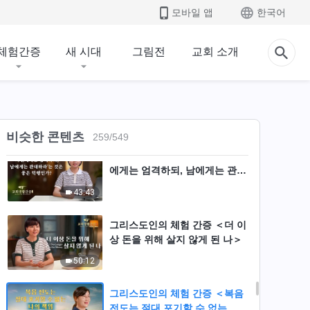
모바일 앱
한국어
그리스도인의 체험 간증 ＜생명
진입을 추구하지 않은 결과＞
체험간증
새 시대
그림전
교회 소개
40:32
그리스도인의 체험 간증 ＜노인
도 힘써 진리를 추구해야 한다＞
34:04
비슷한 콘텐츠
259
/
549
그리스도인의 체험 간증 ＜‘자신
에게는 엄격하되, 남에게는 관대
하라’는 것은 좋은 덕행인가?＞
43:43
그리스도인의 체험 간증 ＜더 이
상 돈을 위해 살지 않게 된 나＞
50:12
그리스도인의 체험 간증 ＜복음
전도는 절대 포기할 수 없는 나