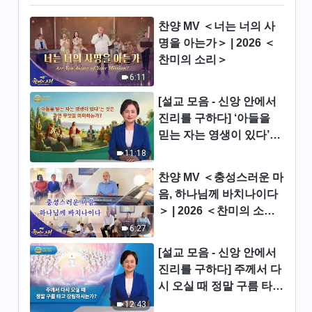
그리스도인의 체험 간증 ＜적그
찬양 MV ＜너는 너의 사
리스도의 사악한 세력과 싸울 용
명을 아는가＞ | 2026 ＜
기를 얻다＞
42:03
찬미의 소리＞
6:11
그리스도인의 체험 간증 ＜내게
인생의 방향을 가리켜 준 하나님
[설교 모음 - 신앙 안에서
의 말씀＞
진리를 구하다] ‘아들을
47:12
믿는 자는 영생이 있다’는
것은 과연 무엇을 의미하
11:18
그리스도인의 체험 간증 ＜진리
는가?
추구에는 나이가 없다＞
찬양 MV ＜충성스러운 마
47:33
음, 하나님께 바치나이다
＞ | 2026 ＜찬미의 소리
그리스도인의 체험 간증 ＜아내
＞
6:27
가 세상을 떠난 이후＞
[설교 모음 - 신앙 안에서
1:05:07
진리를 구하다] 주께서 다
시 오실 때 정말 구름 타고
그리스도인의 체험 간증 ＜한 불
강림하시는가?
12:43
치병 환자의 반성＞