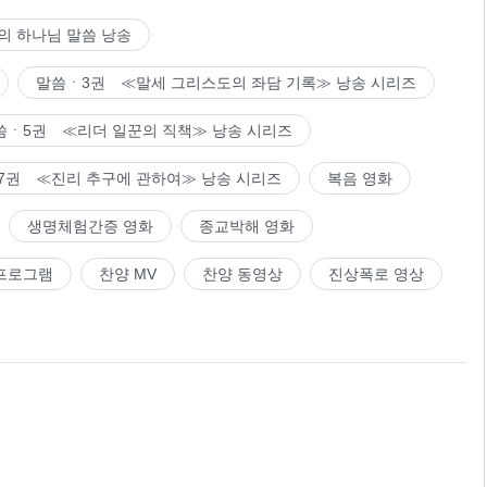
의 하나님 말씀 낭송
말씀ㆍ3권 ≪말세 그리스도의 좌담 기록≫ 낭송 시리즈
씀ㆍ5권 ≪리더 일꾼의 직책≫ 낭송 시리즈
7권 ≪진리 추구에 관하여≫ 낭송 시리즈
복음 영화
생명체험간증 영화
종교박해 영화
프로그램
찬양 MV
찬양 동영상
진상폭로 영상