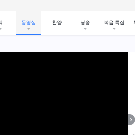
책
동영상
찬양
낭송
복음 특집