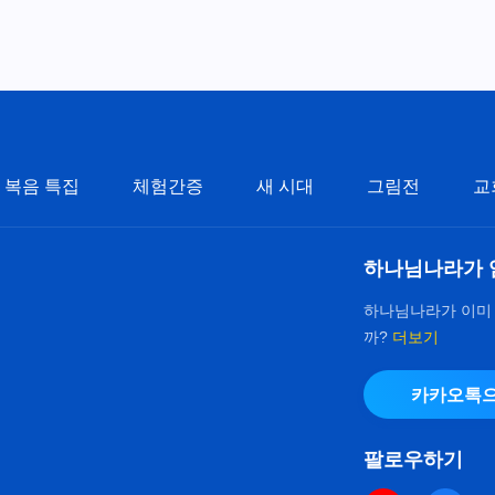
복음 특집
체험간증
새 시대
그림전
교
하나님나라가 
하나님나라가 이미
까?
더보기
카카오톡으
팔로우하기