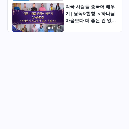
각국 사람들 중국어 배우
1:03:38
기 | 낭독&합창 ＜하나님
마음보다 더 좋은 건 없네
그리스도인의 체험 간증 ＜어려
움 속에서의 굳건함＞
＞ | 2026 ＜찬미의 소리
13:42
＞
46:16
그리스도인의 체험 간증 ＜쓴소
리를 대하는 자세＞
47:02
그리스도인의 체험 간증 ＜환난
속에서 본분을 지키는 방법을 알
게 되었어요＞
55:06
그리스도인의 체험 간증 ＜사람
은 나이가 들면 더더욱 진리를
추구해야 한다＞
53:35