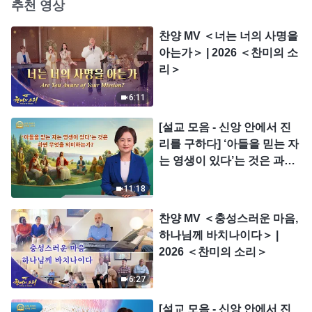
추천 영상
찬양 MV ＜너는 너의 사명을
아는가＞ | 2026 ＜찬미의 소
리＞
6:11
[설교 모음 - 신앙 안에서 진
리를 구하다] ‘아들을 믿는 자
는 영생이 있다’는 것은 과연
무엇을 의미하는가?
11:18
찬양 MV ＜충성스러운 마음,
하나님께 바치나이다＞ |
2026 ＜찬미의 소리＞
6:27
[설교 모음 - 신앙 안에서 진