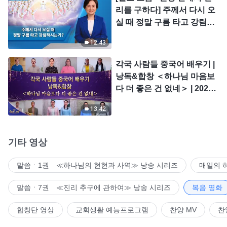
리를 구하다] 주께서 다시 오
실 때 정말 구름 타고 강림하
시는가?
12:43
각국 사람들 중국어 배우기 |
낭독&합창 ＜하나님 마음보
다 더 좋은 건 없네＞ | 2026
＜찬미의 소리＞
13:42
기타 영상
말씀ㆍ1권 ≪하나님의 현현과 사역≫ 낭송 시리즈
매일의 
말씀ㆍ7권 ≪진리 추구에 관하여≫ 낭송 시리즈
복음 영화
합창단 영상
교회생활 예능프로그램
찬양 MV
찬