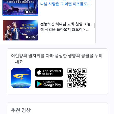
나님 사랑은 그 어떤 피조물도
갖추지 못했다＞
4:41
전능하신 하나님 교회 찬양 ＜놓
친 시간은 돌아오지 않으리＞
(솔로 찬양)
2:35
전능하신 하나님 교회 찬양 ＜하
나님 말씀이 모든 것을 이룬다＞
어린양의 발자취를 따라 풍성한 생명의 공급을 누려
(솔로 찬양)
보세요
3:07
전능하신 하나님 교회 찬양 ＜하
나님은 네가 말한 것처럼 그렇게
간단한가＞ (솔로 찬양)
4:52
찬양 뮤직비디오/MV ＜하나님
은 시작이자 끝이라＞ (영어 찬
추천 영상
양)
3:54