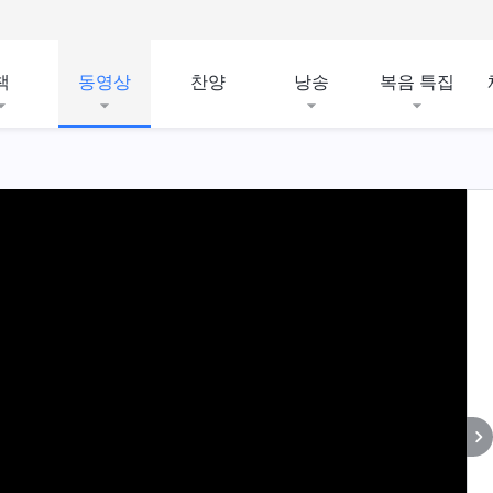
책
동영상
찬양
낭송
복음 특집