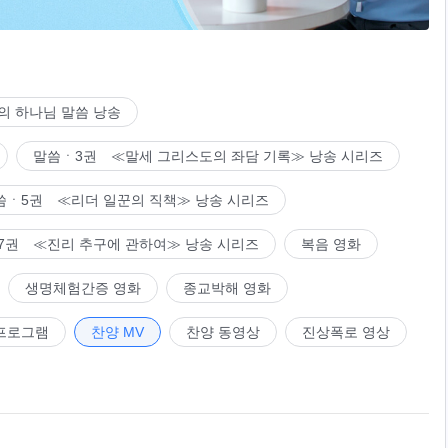
고
의 하나님 말씀 낭송
고
말씀ㆍ3권 ≪말세 그리스도의 좌담 기록≫ 낭송 시리즈
씀ㆍ5권 ≪리더 일꾼의 직책≫ 낭송 시리즈
고
7권 ≪진리 추구에 관하여≫ 낭송 시리즈
복음 영화
고
생명체험간증 영화
종교박해 영화
프로그램
찬양 MV
찬양 동영상
진상폭로 영상