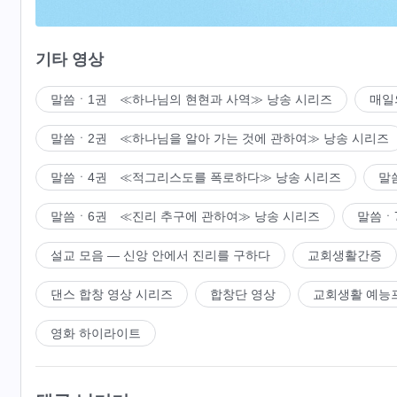
패괴된 사람은 절대 갖출 수도, 이를 수도 없는 것이다
기타 영상
그는 평범한 사람에게 없는 관용과 인내심을 지니고 있
말씀ㆍ1권 ≪하나님의 현현과 사역≫ 낭송 시리즈
매일
그는 평범한 사람에게 없는 관용과 인내심을 지니고 있
말씀ㆍ2권 ≪하나님을 알아 가는 것에 관하여≫ 낭송 시리즈
그의 사랑은 그 어떤 피조물도 갖지 못한 것이다
말씀ㆍ4권 ≪적그리스도를 폭로하다≫ 낭송 시리즈
말
그는 평범한 사람에게 없는 관용과 인내심을 지니고 있
말씀ㆍ6권 ≪진리 추구에 관하여≫ 낭송 시리즈
말씀ㆍ
그는 평범한 사람에게 없는 관용과 인내심을 지니고 있
설교 모음 ― 신앙 안에서 진리를 구하다
교회생활간증
그의 사랑은 그 어떤 피조물도 갖추지 못한 것이다
댄스 합창 영상 시리즈
합창단 영상
교회생활 예능
갖추지 못한 것이다
영화 하이라이트
― ≪어린양을 따르며 새 노래 부르네≫