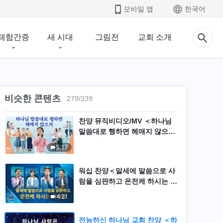
모바일 앱
한국어
전능하신 하나님 교회 찬양 ＜말
세 성육신은 말씀으로 사람을 온
체험간증
새 시대
그림전
교회 소개
전케 한다＞
5:34
전능하신 하나님 교회 찬양 ＜만
사는 다 하나님의 손안에 있다＞
비슷한 콘텐츠
3:49
279
/
339
찬양 뮤직비디오/MV ＜하나님
말씀대로 행하면 헤매지 않으리
＞ (전능하신 하나님 교회 찬양)
5:17
워십 찬양＜말세에 말씀으로 사
람을 심판하고 온전케 하시는 하
나님＞ (전능하신 하나님 교회
4:21
찬양)
전능하신 하나님 교회 찬양 ＜하