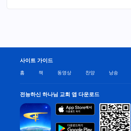
사이트 가이드
홈
책
동영상
찬양
낭송
전능하신 하나님 교회 앱 다운로드