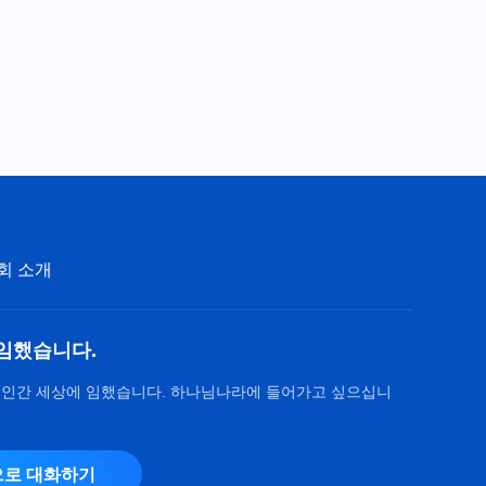
조물은 모두 하나님의 권세 아래
로 돌아와야 한다＞ (남성 솔로
3:33
찬양)
전능하신 하나님 교회 찬양 ＜하
나님은 전 인류가 살아남기 위한
의지처＞ (남성 솔로 찬양)
4:25
전능하신 하나님 교회 찬양 ＜인
류에 대한 창조주의 진심＞ (남
성 솔로 찬양)
6:31
회 소개
전능하신 하나님 교회 찬양 ＜하
나님의 낮추심은 너무나 사랑스
임했습니다.
러워＞ (남성 솔로 찬양)
5:04
 인간 세상에 임했습니다. 하나님나라에 들어가고 싶으십니
찬양 뮤직비디오/MV ＜전능하
신 하나님 오셔서 정말 좋네＞
(여성 솔로 찬양)
로 대화하기
3:34