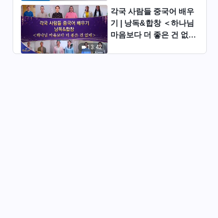
리 있는지로 사람의 결말을 정하
각국 사람들 중국어 배우
시는 하나님＞ (솔로 찬양)
3:27
기 | 낭독&합창 ＜하나님
마음보다 더 좋은 건 없네
찬양 뮤직비디오/MV＜하나님
＞ | 2026 ＜찬미의 소리
13:42
믿으면 그의 발자취를 바짝 따라
＞
야 하리＞
3:52
전능하신 하나님 교회 찬양 ＜하
나님이 땅에서 바라는 유일한 소
원＞ (남성 솔로 찬양)
3:24
전능하신 하나님 교회 찬양 ＜가
장 귀한 제물을 하나님께 바치리
＞
6:56
전능하신 하나님 교회 찬양 ＜하
나님이 나타난 의의＞ (남성 솔
로 찬양)
4:59