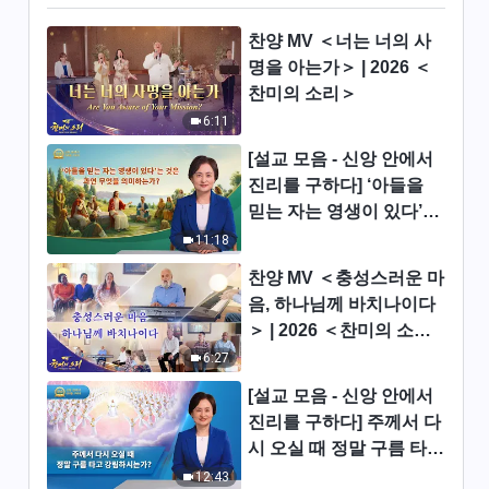
찬양 MV ＜너는 너의 사
전능하신 하나님 교회 찬양 ＜인
명을 아는가＞ | 2026 ＜
류가 하나님의 인도를 잃은 결과
찬미의 소리＞
＞ (솔로 찬양)
5:25
6:11
전능하신 하나님 교회 찬양＜동
[설교 모음 - 신앙 안에서
방에서 나온 하나님의 영광＞
진리를 구하다] ‘아들을
(솔로 찬양)
믿는 자는 영생이 있다’는
4:17
것은 과연 무엇을 의미하
11:18
는가?
찬양 뮤직비디오/MV ＜하나님
찬양 MV ＜충성스러운 마
믿는다면 하나님께 마음을 맡겨
음, 하나님께 바치나이다
야 하리＞
3:51
＞ | 2026 ＜찬미의 소리
＞
6:27
전능하신 하나님 교회 찬양 ＜하
나님나라시대에 말씀으로 사람
[설교 모음 - 신앙 안에서
을 온전케 하시는 하나님＞ (솔
진리를 구하다] 주께서 다
4:21
로 찬양)
시 오실 때 정말 구름 타고
강림하시는가?
12:43
전능하신 하나님 교회 찬양 ＜진