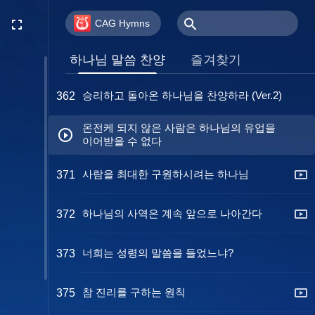
젊은이가 추구해야 할 것
359
CAG Hymns
승리하고 돌아오신 하나님을 찬양하라
362
하나님 말씀 찬양
즐겨찾기
(Ver.1)
승리하고 돌아온 하나님을 찬양하라 (Ver.2)
362
온전케 되지 않은 사람은 하나님의 유업을
이어받을 수 없다
사람을 최대한 구원하시려는 하나님
371
하나님의 사역은 계속 앞으로 나아간다
372
너희는 성령의 말씀을 들었느냐?
373
참 진리를 구하는 원칙
375