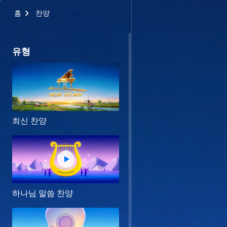
홈
찬양
유형
최신 찬양
하나님 말씀 찬양